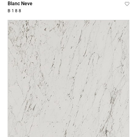
Blanc Neve
Ajou
B188
à
la
liste
d'ac