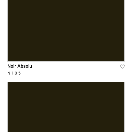
Noir Absolu
Ajou
N105
à
la
liste
d'ac