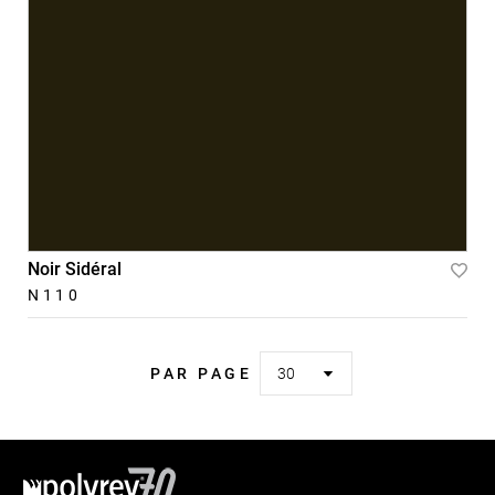
Noir Sidéral
Ajou
N110
à
la
PAR PAGE
liste
d'ac