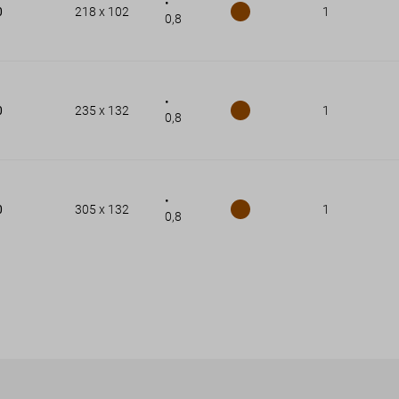
•
0
218 x 102
1
0,8
•
0
235 x 132
1
0,8
•
0
305 x 132
1
0,8