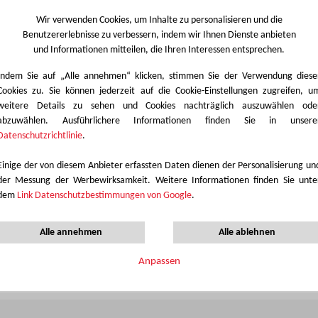
Wir verwenden Cookies, um Inhalte zu personalisieren und die
Benutzererlebnisse zu verbessern, indem wir Ihnen Dienste anbieten
und Informationen mitteilen, die Ihren Interessen entsprechen.
Indem Sie auf „Alle annehmen“ klicken, stimmen Sie der Verwendung diese
Cookies zu. Sie können jederzeit auf die Cookie-Einstellungen zugreifen, u
weitere Details zu sehen und Cookies nachträglich auszuwählen ode
abzuwählen. Ausführlichere Informationen finden Sie in unsere
Datenschutzrichtlinie
.
Verfügbarkeitstabelle
Einige der von diesem Anbieter erfassten Daten dienen der Personalisierung un
der Messung der Werbewirksamkeit. Weitere Informationen finden Sie unte
dem
Link Datenschutzbestimmungen von Google
.
Dieses Dekor ist in verschiedenen Schichtstoffprodukten erhältlich.
Produktliste auf der linken Seite und erkunden Sie dann die einzelnen Sor
Alle annehmen
Alle ablehnen
das beste Design für Ihr Projekt zu finden.
Anpassen