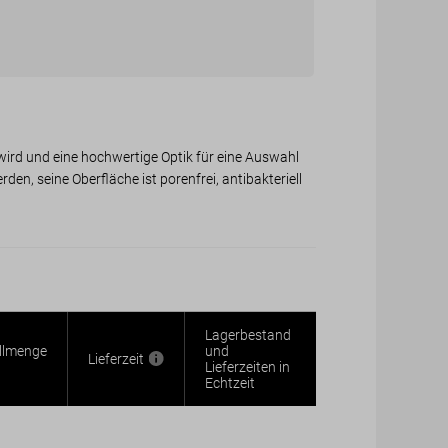
 wird und eine hochwertige Optik für eine Auswahl
en, seine Oberfläche ist porenfrei, antibakteriell
Lagerbestand
llmenge
und
Lieferzeit
Lieferzeiten in
Echtzeit