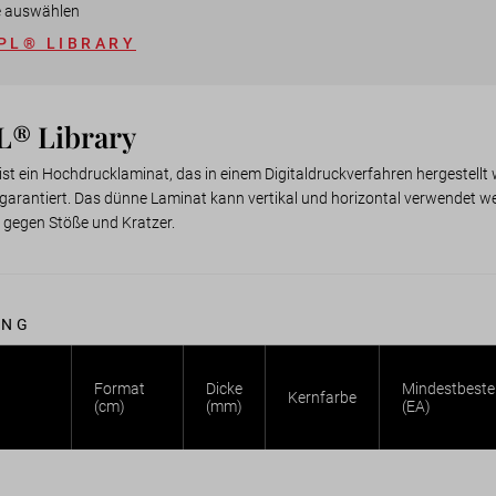
e auswählen
PL® LIBRARY
L® Library
ist ein Hochdrucklaminat, das in einem Digitaldruckverfahren hergestellt
arantiert. Das dünne Laminat kann vertikal und horizontal verwendet werd
 gegen Stöße und Kratzer.
UNG
Format
Dicke
Mindestbeste
Kernfarbe
(cm)
(mm)
(EA)