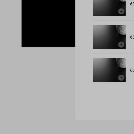
6
6
6