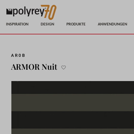
INSPIRATION
DESIGN
PRODUKTE
ANWENDUNGEN
Skip
AR0B
to
ARMOR Nuit
the
Add
end
to
of
Wish
the
List
images
gallery