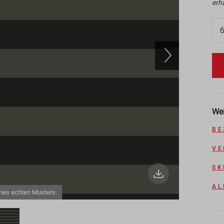
erh
Wei
BE
VE
SK
AL
ines echten Musters.