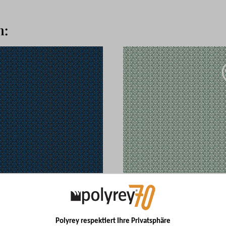
n:
 Bleu
ARTEC Vert
AR1C
Polyrey respektiert Ihre Privatsphäre
N ANZEIGEN
DESIGN ANZEIGEN