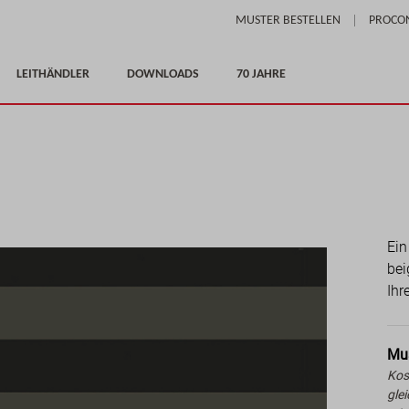
Skip
MUSTER BESTELLEN
PROCO
to
Content
LEITHÄNDLER
DOWNLOADS
70 JAHRE
Ein
bei
Ihr
Mus
Kos
gle