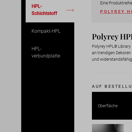
Eine Produktreih
HPL-
POLYREY H
Schichtstoff
Kompakt-HPL
Polyrey HP
Polyrey HPL® Library 
HPL-
an trendigen Dekoren g
verbundplatte
und widerstandsfähig
AUF BESTELL
Oberfläche