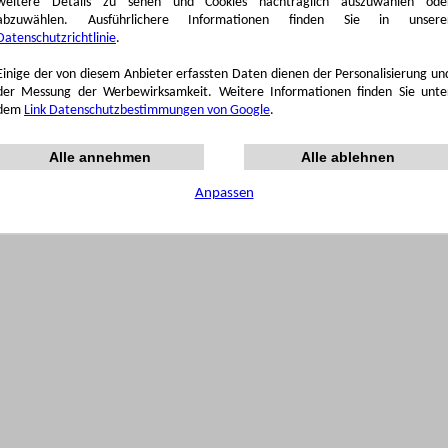
weitere Details zu sehen und Cookies nachträglich auszuwählen ode
abzuwählen. Ausführlichere Informationen finden Sie in unsere
Datenschutzrichtlinie
.
Einige der von diesem Anbieter erfassten Daten dienen der Personalisierung un
der Messung der Werbewirksamkeit. Weitere Informationen finden Sie unte
dem
Link Datenschutzbestimmungen von Google
.
Alle annehmen
Alle ablehnen
Anpassen