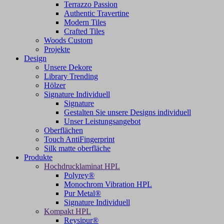
Terrazzo Passion
Authentic Travertine
Modern Tiles
Crafted Tiles
Woods Custom
Projekte
Design
Unsere Dekore
Library Trending
Hölzer
Signature Individuell
Signature
Gestalten Sie unsere Designs individuell
Unser Leistungsangebot
Oberflächen
Touch AntiFingerprint
Silk matte oberfläche
Produkte
Hochdrucklaminat HPL
Polyrey®
Monochrom Vibration HPL
Pur Metal®
Signature Individuell
Kompakt HPL
Reysipur®