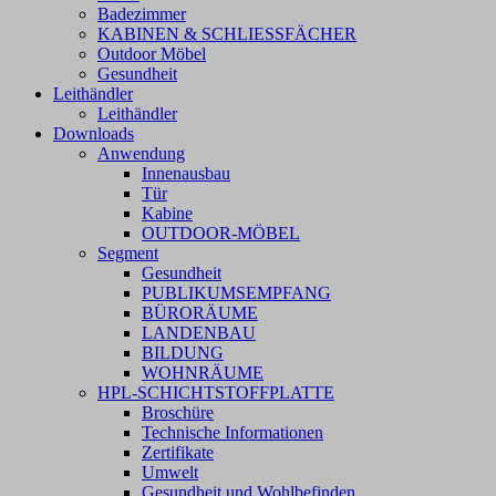
Badezimmer
KABINEN & SCHLIESSFÄCHER
Outdoor Möbel
Gesundheit
Leithändler
Leithändler
Downloads
Anwendung
Innenausbau
Tür
Kabine
OUTDOOR-MÖBEL
Segment
Gesundheit
PUBLIKUMSEMPFANG
BÜRORÄUME
LANDENBAU
BILDUNG
WOHNRÄUME
HPL-SCHICHTSTOFFPLATTE
Broschüre
Technische Informationen
Zertifikate
Umwelt
Gesundheit und Wohlbefinden