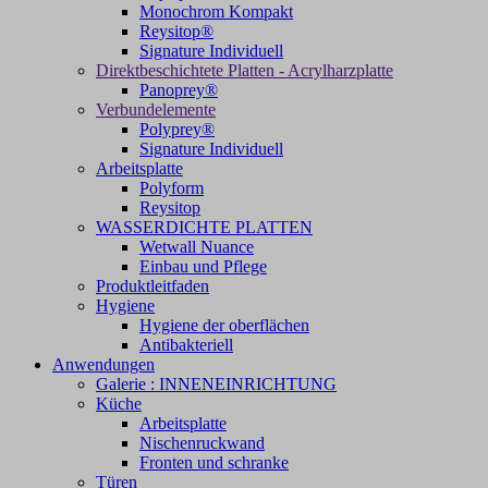
Monochrom Kompakt
Reysitop®
Signature Individuell
Direktbeschichtete Platten - Acrylharzplatte
Panoprey®
Verbundelemente
Polyprey®
Signature Individuell
Arbeitsplatte
Polyform
Reysitop
WASSERDICHTE PLATTEN
Wetwall Nuance
Einbau und Pflege
Produktleitfaden
Hygiene
Hygiene der oberflächen
Antibakteriell
Anwendungen
Galerie : INNENEINRICHTUNG
Küche
Arbeitsplatte
Nischenruckwand
Fronten und schranke
Türen