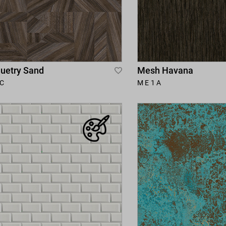
uetry Sand
Mesh Havana
Add
C
ME1A
to
Wish
List