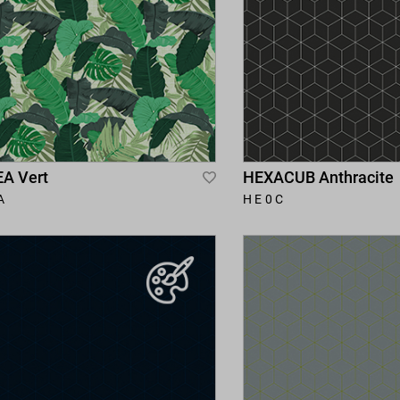
A Vert
HEXACUB Anthracite
Add
A
HE0C
to
Wish
List