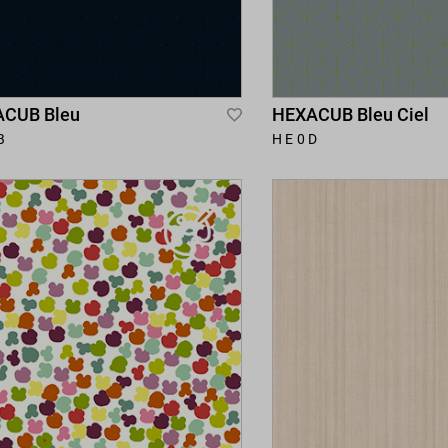
CUB Bleu
HEXACUB Bleu Ciel
Add
B
HE0D
to
Wish
List