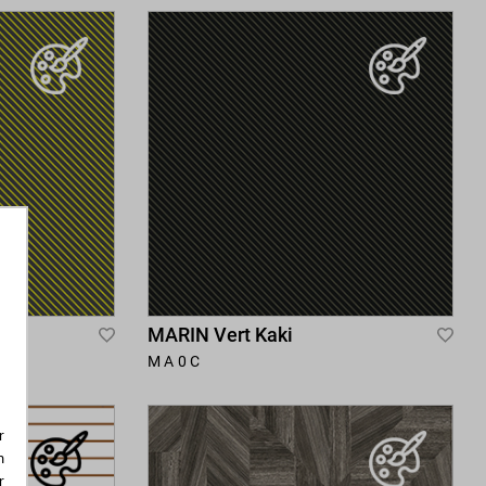
Wish
Wis
List
List
MARIN Vert Kaki
Add
Add
MA0C
to
to
Wish
Wis
r
List
List
m
r