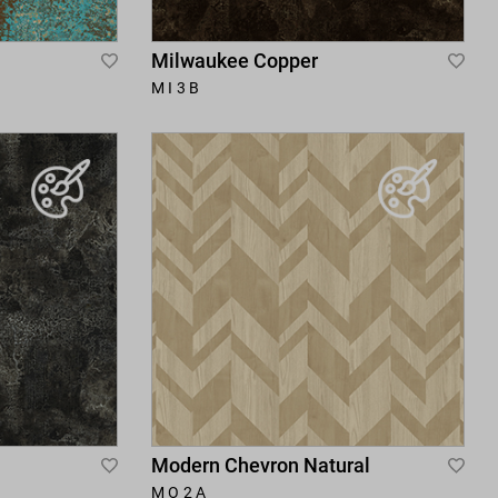
Milwaukee Copper
Add
Add
MI3B
to
to
Wish
Wis
List
List
Modern Chevron Natural
Add
Add
MO2A