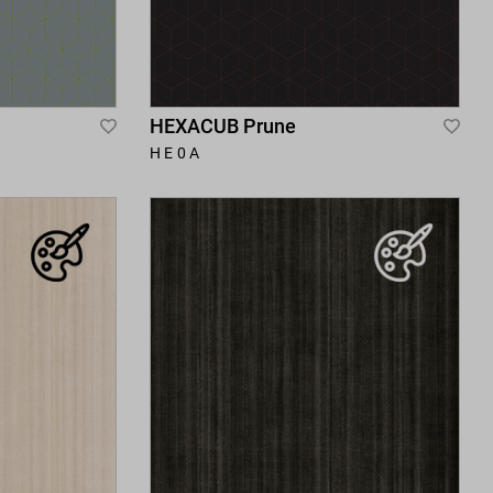
HEXACUB Prune
Add
Add
HE0A
to
to
Wish
Wis
List
List