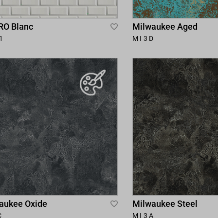
O Blanc
Milwaukee Aged
Add
1
MI3D
to
Wish
List
aukee Oxide
Milwaukee Steel
Add
C
MI3A