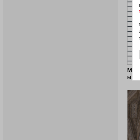
MARI
MA1