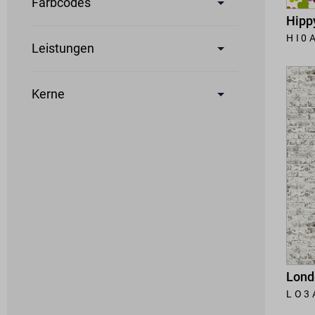
Farbcodes
Hipp
HI0
Leistungen
Kerne
Lond
LO3