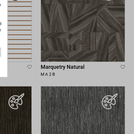
r
d
r
Marquetry Natural
Add
Add
MA2B
to
to
Wish
Wis
List
List