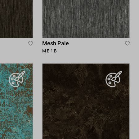
Mesh Pale
Add
Add
ME1B
to
to
Wish
Wis
List
List