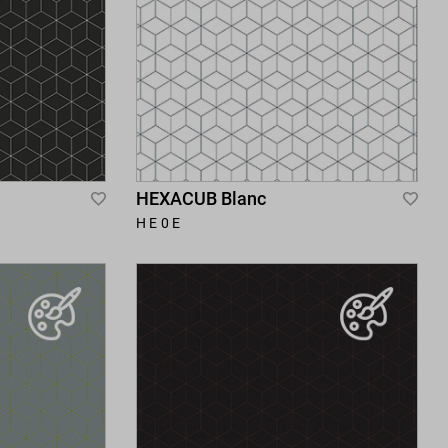
HEXACUB Blanc
Add
Add
HE0E
to
to
Wish
Wis
List
List