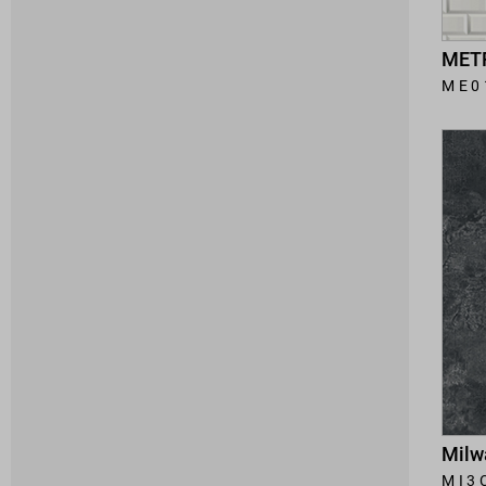
METR
ME0
Milw
MI3