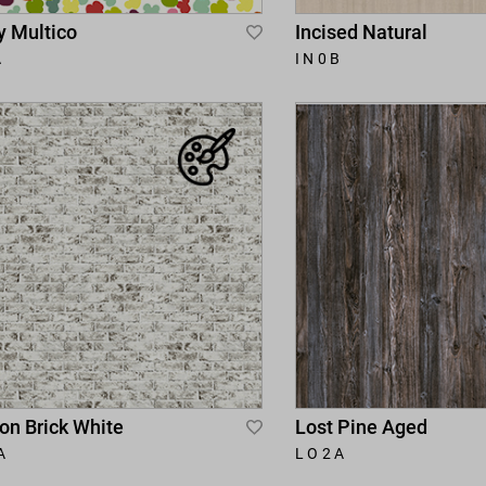
y Multico
Incised Natural
Add
A
IN0B
to
Wish
List
on Brick White
Lost Pine Aged
Add
A
LO2A
to