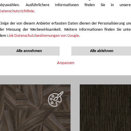
abzuwählen. Ausführlichere Informationen finden Sie in unsere
Datenschutzrichtlinie
.
Einige der von diesem Anbieter erfassten Daten dienen der Personalisierung un
der Messung der Werbewirksamkeit. Weitere Informationen finden Sie unte
dem
Link Datenschutzbestimmungen von Google
.
Alle annehmen
Alle ablehnen
Anpassen
NIERE Bleu
MARINIERE Jaune
Add
E
MA1A
to
Wish
List