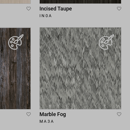
Incised Taupe
Add
Add
IN0A
to
to
Wish
Wis
List
List
Marble Fog
Add
Add
MA3A
to
to