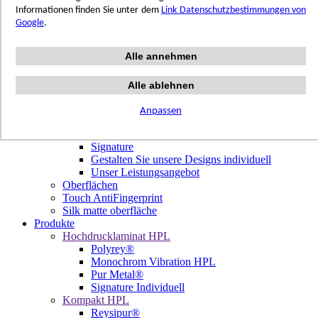
Terrazzo Passion
Informationen finden Sie unter dem
Link Datenschutzbestimmungen von
Authentic Travertine
Google
.
Modern Tiles
Crafted Tiles
Alle annehmen
Woods Custom
Projekte
Design
Alle ablehnen
Unsere Dekore
Library Trending
Anpassen
Hölzer
Signature Individuell
Signature
Gestalten Sie unsere Designs individuell
Unser Leistungsangebot
Oberflächen
Touch AntiFingerprint
Silk matte oberfläche
Produkte
Hochdrucklaminat HPL
Polyrey®
Monochrom Vibration HPL
Pur Metal®
Signature Individuell
Kompakt HPL
Reysipur®