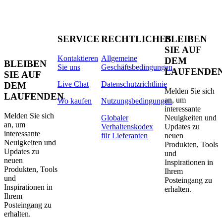
SERVICE
RECHTLICHES
BLEIBEN
SIE AUF
Kontaktieren
Allgemeine
DEM
BLEIBEN
Sie uns
Geschäftsbedingungen
LAUFENDE
SIE AUF
Live Chat
Datenschutzrichtlinie
DEM
Melden Sie sich
LAUFENDEN
an, um
Wo kaufen
Nutzungsbedingungen
interessante
Melden Sie sich
Globaler
Neuigkeiten und
an, um
Verhaltenskodex
Updates zu
interessante
für Lieferanten
neuen
Neuigkeiten und
Produkten, Tools
Updates zu
und
neuen
Inspirationen in
Produkten, Tools
Ihrem
und
Posteingang zu
Inspirationen in
erhalten.
Ihrem
Posteingang zu
erhalten.