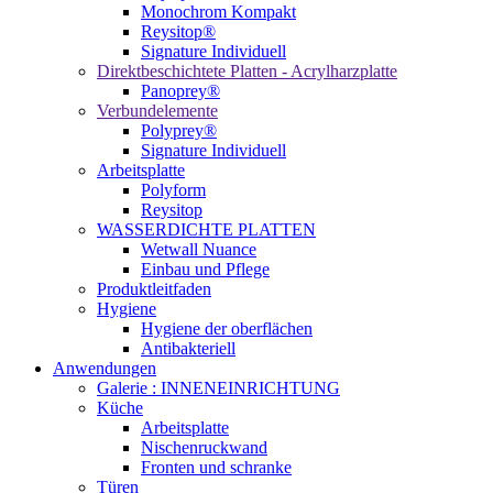
Monochrom Kompakt
Reysitop®
Signature Individuell
Direktbeschichtete Platten - Acrylharzplatte
Panoprey®
Verbundelemente
Polyprey®
Signature Individuell
Arbeitsplatte
Polyform
Reysitop
WASSERDICHTE PLATTEN
Wetwall Nuance
Einbau und Pflege
Produktleitfaden
Hygiene
Hygiene der oberflächen
Antibakteriell
Anwendungen
Galerie : INNENEINRICHTUNG
Küche
Arbeitsplatte
Nischenruckwand
Fronten und schranke
Türen