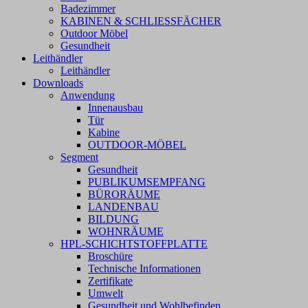
Badezimmer
KABINEN & SCHLIESSFÄCHER
Outdoor Möbel
Gesundheit
Leithändler
Leithändler
Downloads
Anwendung
Innenausbau
Tür
Kabine
OUTDOOR-MÖBEL
Segment
Gesundheit
PUBLIKUMSEMPFANG
BÜRORÄUME
LANDENBAU
BILDUNG
WOHNRÄUME
HPL-SCHICHTSTOFFPLATTE
Broschüre
Technische Informationen
Zertifikate
Umwelt
Gesundheit und Wohlbefinden