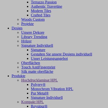
Terrazzo Passion
Authentic Travertine
Modern Tiles
Crafted Tiles
Woods Custom
Projekte
Design
Unsere Dekore
Library Trending
Hölzer
Signature Individuell
Signature
Gestalten Sie unsere Designs individuell
Unser Leistungsangebot
Oberflächen
Touch AntiFingerprint
Silk matte oberfläche
Produkte
Hochdrucklaminat HPL
Polyrey®
Monochrom Vibration HPL
Pur Metal®
Signature Individuell
Kompakt HPL
Reysipur®