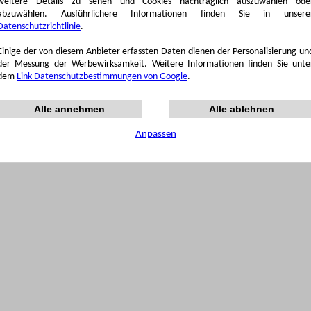
weitere Details zu sehen und Cookies nachträglich auszuwählen ode
abzuwählen. Ausführlichere Informationen finden Sie in unsere
Datenschutzrichtlinie
.
Einige der von diesem Anbieter erfassten Daten dienen der Personalisierung un
der Messung der Werbewirksamkeit. Weitere Informationen finden Sie unte
dem
Link Datenschutzbestimmungen von Google
.
Alle annehmen
Alle ablehnen
Anpassen