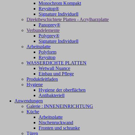
Monochrom Kompakt
Reysitop®
Signature Individuell
Direktbeschichtete Platten - Acrylharzplatte
Panoprey®
Verbundelemente
Polyprey®
Signature Individuell
Arbeitsplatte
Polyform
Reysitop
WASSERDICHTE PLATTEN
Wetwall Nuance
Einbau und Pflege
Produktleitfaden
Hygiene
Hygiene der oberflächen
Antibakteriell
Anwendungen
Galerie : INNENEINRICHTUNG
Küche
Arbeitsplatte
Nischenruckwand
Fronten und schranke
Türen