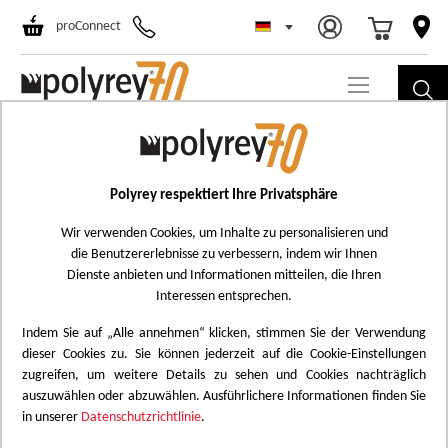
Select Store
Ski
proConnect
to
Co
Skip
B134
to
Béton Griffé
the
Polyrey respektiert Ihre Privatsphäre
Add
end
to
Wir verwenden Cookies, um Inhalte zu personalisieren und
of
die Benutzererlebnisse zu verbessern, indem wir Ihnen
Wish
the
Dienste anbieten und Informationen mitteilen, die Ihren
List
images
Interessen entsprechen.
gallery
Indem Sie auf „Alle annehmen“ klicken, stimmen Sie der Verwendung
dieser Cookies zu. Sie können jederzeit auf die Cookie-Einstellungen
zugreifen, um weitere Details zu sehen und Cookies nachträglich
auszuwählen oder abzuwählen. Ausführlichere Informationen finden Sie
in unserer
Datenschutzrichtlinie
.