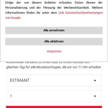
Einige der von diesem Anbieter erfassten Daten dienen der
Personalisierung und der Messung der Werbewirksamkeit. Weitere
Wir empfehlen eine Überprüfung des gewünschten Farbtons
Informationen finden Sie unter dem
Link Datenschutzbestimmungen
mithilfe eines echten Musters.
von Google
.
Skip
Helles Betongrau mit subtiler Textur. Ein raffinierter
to
Alle annehmen
Industrial-Look, der allen Ihren Räumen Modernität und
the
Charakter verleiht.
beginning
Alle ablehnen
of
the
Anpassen
Muster bestellen
images
Kostenloser Versand zu Ihnen oder zu Ihrem Kunden am
gallery
gleichen Tag für alle Musteranfragen, die wir vor 11 Uhr erhalten