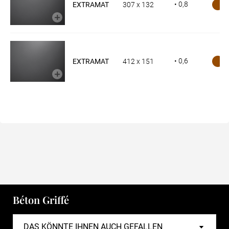
• 0,8
EXTRAMAT
307 x 132
• 0,6
EXTRAMAT
412 x 151
Béton Griffé