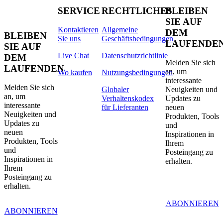
SERVICE
RECHTLICHES
BLEIBEN
SIE AUF
Kontaktieren
Allgemeine
DEM
BLEIBEN
Sie uns
Geschäftsbedingungen
LAUFENDE
SIE AUF
Live Chat
Datenschutzrichtlinie
DEM
Melden Sie sich
LAUFENDEN
an, um
Wo kaufen
Nutzungsbedingungen
interessante
Melden Sie sich
Globaler
Neuigkeiten und
an, um
Verhaltenskodex
Updates zu
interessante
für Lieferanten
neuen
Neuigkeiten und
Produkten, Tools
Updates zu
und
neuen
Inspirationen in
Produkten, Tools
Ihrem
und
Posteingang zu
Inspirationen in
erhalten.
Ihrem
Posteingang zu
erhalten.
ABONNIEREN
ABONNIEREN