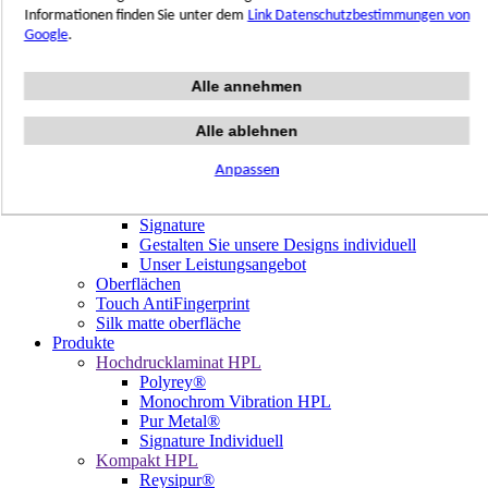
Terrazzo Passion
Informationen finden Sie unter dem
Link Datenschutzbestimmungen von
Authentic Travertine
Google
.
Modern Tiles
Crafted Tiles
Alle annehmen
Woods Custom
Projekte
Design
Alle ablehnen
Unsere Dekore
Library Trending
Anpassen
Hölzer
Signature Individuell
Signature
Gestalten Sie unsere Designs individuell
Unser Leistungsangebot
Oberflächen
Touch AntiFingerprint
Silk matte oberfläche
Produkte
Hochdrucklaminat HPL
Polyrey®
Monochrom Vibration HPL
Pur Metal®
Signature Individuell
Kompakt HPL
Reysipur®