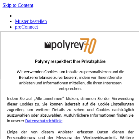
Skip to Content
Muster bestellen
proConnect
Kontakt
Werkzeug-Bestellungen
Select Store
Deutsch
Polyrey respektiert Ihre Privatsphäre
Français
UK - Ireland
Wir verwenden Cookies, um Inhalte zu personalisieren und die
International
Benutzererlebnisse zu verbessern, indem wir Ihnen Dienste
Español
anbieten und Informationen mitteilen, die Ihren Interessen
Português
entsprechen.
Italiano
Nederlands
Indem Sie auf „Alle annehmen“ klicken, stimmen Sie der Verwendung
dieser Cookies zu. Sie können jederzeit auf die Cookie-Einstellungen
Toggle Nav
zugreifen, um weitere Details zu sehen und Cookies nachträglich
Menu
auszuwählen oder abzuwählen. Ausführlichere Informationen finden Sie
in unserer
Datenschutzrichtlinie
.
Inspiration
Trend'Lab
Einige der von diesem Anbieter erfassten Daten dienen der
Marble Obsession
Personalisierung und der Messung der Werbewirksamkeit. Weitere