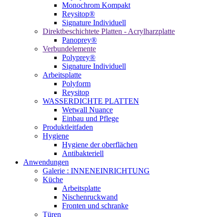
Monochrom Kompakt
Reysitop®
Signature Individuell
Direktbeschichtete Platten - Acrylharzplatte
Panoprey®
Verbundelemente
Polyprey®
Signature Individuell
Arbeitsplatte
Polyform
Reysitop
WASSERDICHTE PLATTEN
Wetwall Nuance
Einbau und Pflege
Produktleitfaden
Hygiene
Hygiene der oberflächen
Antibakteriell
Anwendungen
Galerie : INNENEINRICHTUNG
Küche
Arbeitsplatte
Nischenruckwand
Fronten und schranke
Türen