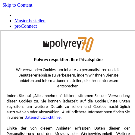
Skip to Content
Muster bestellen
proConnect
Kontakt
Werkzeug-Bestellungen
Select Store
Deutsch
Polyrey respektiert Ihre Privatsphäre
Français
UK - Ireland
Wir verwenden Cookies, um Inhalte zu personalisieren und die
International
Benutzererlebnisse zu verbessern, indem wir Ihnen Dienste
Español
anbieten und Informationen mitteilen, die Ihren Interessen
Português
entsprechen.
Italiano
Nederlands
Indem Sie auf „Alle annehmen“ klicken, stimmen Sie der Verwendung
dieser Cookies zu. Sie können jederzeit auf die Cookie-Einstellungen
Toggle Nav
zugreifen, um weitere Details zu sehen und Cookies nachträglich
Menu
auszuwählen oder abzuwählen. Ausführlichere Informationen finden Sie
in unserer
Datenschutzrichtlinie
.
Inspiration
Trend'Lab
Einige der von diesem Anbieter erfassten Daten dienen der
Marble Obsession
Personalisierung und der Messung der Werbewirksamkeit. Weitere