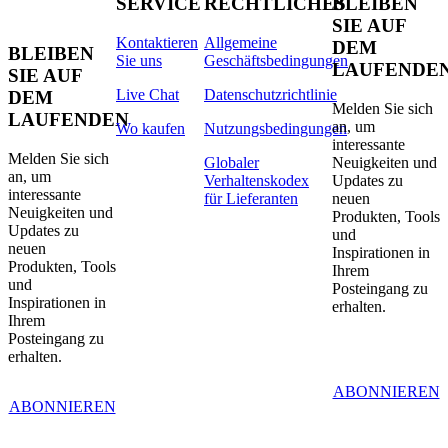
SERVICE
RECHTLICHES
BLEIBEN
SIE AUF
Kontaktieren
Allgemeine
DEM
BLEIBEN
Sie uns
Geschäftsbedingungen
LAUFENDE
SIE AUF
Live Chat
Datenschutzrichtlinie
DEM
Melden Sie sich
LAUFENDEN
an, um
Wo kaufen
Nutzungsbedingungen
interessante
Melden Sie sich
Globaler
Neuigkeiten und
an, um
Verhaltenskodex
Updates zu
interessante
für Lieferanten
neuen
Neuigkeiten und
Produkten, Tools
Updates zu
und
neuen
Inspirationen in
Produkten, Tools
Ihrem
und
Posteingang zu
Inspirationen in
erhalten.
Ihrem
Posteingang zu
erhalten.
ABONNIEREN
ABONNIEREN