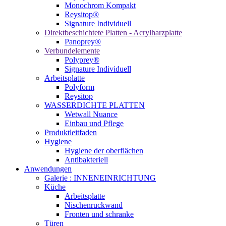
Monochrom Kompakt
Reysitop®
Signature Individuell
Direktbeschichtete Platten - Acrylharzplatte
Panoprey®
Verbundelemente
Polyprey®
Signature Individuell
Arbeitsplatte
Polyform
Reysitop
WASSERDICHTE PLATTEN
Wetwall Nuance
Einbau und Pflege
Produktleitfaden
Hygiene
Hygiene der oberflächen
Antibakteriell
Anwendungen
Galerie : INNENEINRICHTUNG
Küche
Arbeitsplatte
Nischenruckwand
Fronten und schranke
Türen