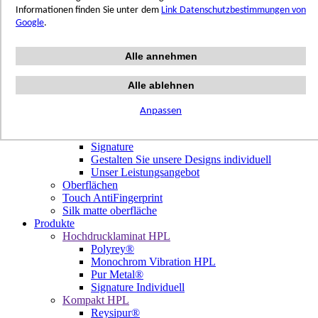
Terrazzo Passion
Informationen finden Sie unter dem
Link Datenschutzbestimmungen von
Authentic Travertine
Google
.
Modern Tiles
Crafted Tiles
Alle annehmen
Woods Custom
Projekte
Design
Alle ablehnen
Unsere Dekore
Library Trending
Anpassen
Hölzer
Signature Individuell
Signature
Gestalten Sie unsere Designs individuell
Unser Leistungsangebot
Oberflächen
Touch AntiFingerprint
Silk matte oberfläche
Produkte
Hochdrucklaminat HPL
Polyrey®
Monochrom Vibration HPL
Pur Metal®
Signature Individuell
Kompakt HPL
Reysipur®