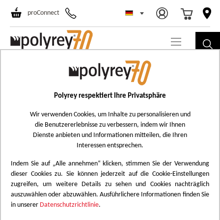
Select Store
Ski
proConnect
to
Co
Home
Acrylplatte
Gesundheit und Wohlbefinden
Acrylplatte
Polyrey respektiert Ihre Privatsphäre
Broschüre
Wir verwenden Cookies, um Inhalte zu personalisieren und
Technische Informationen
die Benutzererlebnisse zu verbessern, indem wir Ihnen
Zertifikate
Dienste anbieten und Informationen mitteilen, die Ihren
Umwelt
Interessen entsprechen.
Gesundheit und Wohlbefinden
Indem Sie auf „Alle annehmen“ klicken, stimmen Sie der Verwendung
Wartung
dieser Cookies zu. Sie können jederzeit auf die Cookie-Einstellungen
Implementierung
zugreifen, um weitere Details zu sehen und Cookies nachträglich
auszuwählen oder abzuwählen. Ausführlichere Informationen finden Sie
RESSOURCEN
in unserer
Datenschutzrichtlinie
.