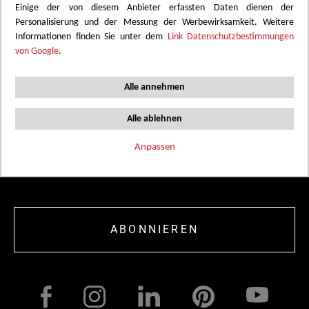
Einige der von diesem Anbieter erfassten Daten dienen der
Personalisierung und der Messung der Werbewirksamkeit. Weitere
Informationen finden Sie unter dem
Link Datenschutzbestimmungen
von Google
.
Alle annehmen
BLEIBEN SIE AUF DEM LAUFENDEN
Alle ablehnen
Melden Sie sich an, um interessante Neuigkeiten und
Anpassen
Updates zu neuen Produkten, Tools und Inspirationen in
Ihrem Posteingang zu erhalten.
ABONNIEREN