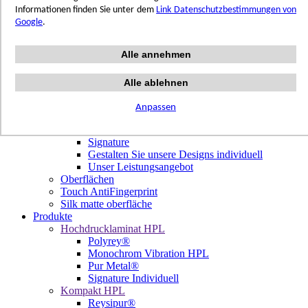
Terrazzo Passion
Informationen finden Sie unter dem
Link Datenschutzbestimmungen von
Authentic Travertine
Google
.
Modern Tiles
Crafted Tiles
Alle annehmen
Woods Custom
Projekte
Design
Alle ablehnen
Unsere Dekore
Library Trending
Anpassen
Hölzer
Signature Individuell
Signature
Gestalten Sie unsere Designs individuell
Unser Leistungsangebot
Oberflächen
Touch AntiFingerprint
Silk matte oberfläche
Produkte
Hochdrucklaminat HPL
Polyrey®
Monochrom Vibration HPL
Pur Metal®
Signature Individuell
Kompakt HPL
Reysipur®