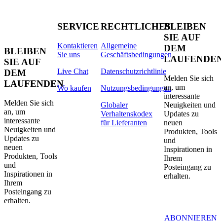
SERVICE
RECHTLICHES
BLEIBEN
SIE AUF
Kontaktieren
Allgemeine
DEM
BLEIBEN
Sie uns
Geschäftsbedingungen
LAUFENDE
SIE AUF
Live Chat
Datenschutzrichtlinie
DEM
Melden Sie sich
LAUFENDEN
an, um
Wo kaufen
Nutzungsbedingungen
interessante
Melden Sie sich
Globaler
Neuigkeiten und
an, um
Verhaltenskodex
Updates zu
interessante
für Lieferanten
neuen
Neuigkeiten und
Produkten, Tools
Updates zu
und
neuen
Inspirationen in
Produkten, Tools
Ihrem
und
Posteingang zu
Inspirationen in
erhalten.
Ihrem
Posteingang zu
erhalten.
ABONNIEREN