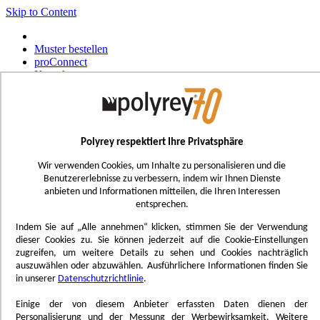
Skip to Content
Muster bestellen
proConnect
Kontakt
Werkzeug-Bestellungen
Select Store
Deutsch
Polyrey respektiert Ihre Privatsphäre
Français
UK - Ireland
Wir verwenden Cookies, um Inhalte zu personalisieren und die
International
Benutzererlebnisse zu verbessern, indem wir Ihnen Dienste
Español
anbieten und Informationen mitteilen, die Ihren Interessen
Português
entsprechen.
Italiano
Nederlands
Indem Sie auf „Alle annehmen“ klicken, stimmen Sie der Verwendung
dieser Cookies zu. Sie können jederzeit auf die Cookie-Einstellungen
Toggle Nav
zugreifen, um weitere Details zu sehen und Cookies nachträglich
Menu
auszuwählen oder abzuwählen. Ausführlichere Informationen finden Sie
in unserer
Datenschutzrichtlinie
.
Inspiration
Trend'Lab
Einige der von diesem Anbieter erfassten Daten dienen der
Marble Obsession
Personalisierung und der Messung der Werbewirksamkeit. Weitere