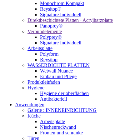
Monochrom Kompakt
Reysitop®
Signature Individuell
Direktbeschichtete Platten - Acrylharzplatte
Panoprey®
Verbundelemente
Polyprey®
Signature Individuell
Arbeitsplatte
Polyform
Reysitop
WASSERDICHTE PLATTEN
Wetwall Nuance
Einbau und Pflege
Produktleitfaden
Hygiene
Hygiene der oberflächen
Antibakteriell
Anwendungen
Galerie : INNENEINRICHTUNG
Küche
Arbeitsplatte
Nischenruckwand
Fronten und schranke
Türen