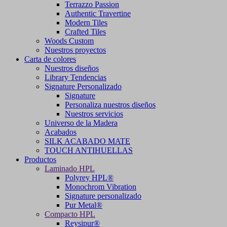
Terrazzo Passion
Authentic Travertine
Modern Tiles
Crafted Tiles
Woods Custom
Nuestros proyectos
Carta de colores
Nuestros diseños
Library Tendencias
Signature Personalizado
Signature
Personaliza nuestros diseños
Nuestros servicios
Universo de la Madera
Acabados
SILK ACABADO MATE
TOUCH ANTIHUELLAS
Productos
Laminado HPL
Polyrey HPL®
Monochrom Vibration
Signature personalizado
Pur Metal®
Compacto HPL
Reysipur®