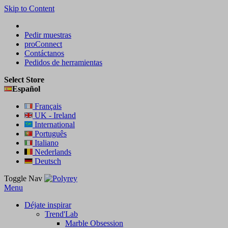
Skip to Content
Pedir muestras
proConnect
Contáctanos
Pedidos de herramientas
Select Store
Español
Français
UK - Ireland
International
Português
Italiano
Nederlands
Deutsch
Toggle Nav
Menu
Déjate inspirar
Trend'Lab
Marble Obsession