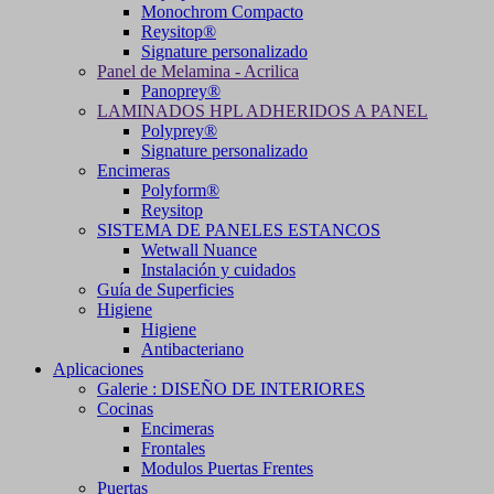
Monochrom Compacto
Reysitop®
Signature personalizado
Panel de Melamina - Acrilica
Panoprey®
LAMINADOS HPL ADHERIDOS A PANEL
Polyprey®
Signature personalizado
Encimeras
Polyform®
Reysitop
SISTEMA DE PANELES ESTANCOS
Wetwall Nuance
Instalación y cuidados
Guía de Superficies
Higiene
Higiene
Antibacteriano
Aplicaciones
Galerie : DISEÑO DE INTERIORES
Cocinas
Encimeras
Frontales
Modulos Puertas Frentes
Puertas