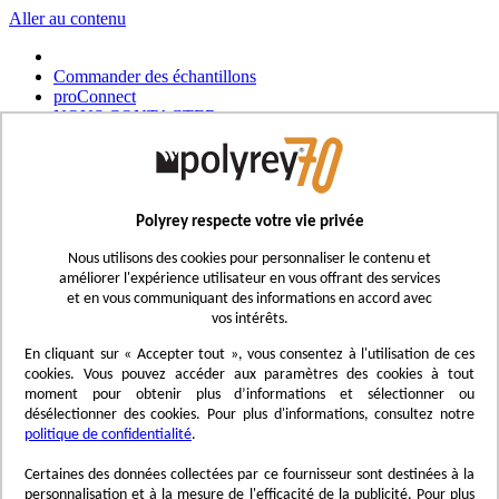
Aller au contenu
Commander des échantillons
proConnect
NOUS CONTACTER
Commander un outil
Choisir un magasin
Français
Polyrey respecte votre vie privée
UK - Ireland
International
Nous utilisons des cookies pour personnaliser le contenu et
Español
améliorer l'expérience utilisateur en vous offrant des services
Português
et en vous communiquant des informations en accord avec
Italiano
vos intérêts.
Nederlands
Deutsch
En cliquant sur « Accepter tout », vous consentez à l'utilisation de ces
cookies. Vous pouvez accéder aux paramètres des cookies à tout
Affichage navigation
moment pour obtenir plus d’informations et sélectionner ou
Menu
désélectionner des cookies. Pour plus d'informations, consultez notre
politique de confidentialité
.
Inspirez-vous
Trend'Lab
Certaines des données collectées par ce fournisseur sont destinées à la
Marble Obsession
personnalisation et à la mesure de l'efficacité de la publicité. Pour plus