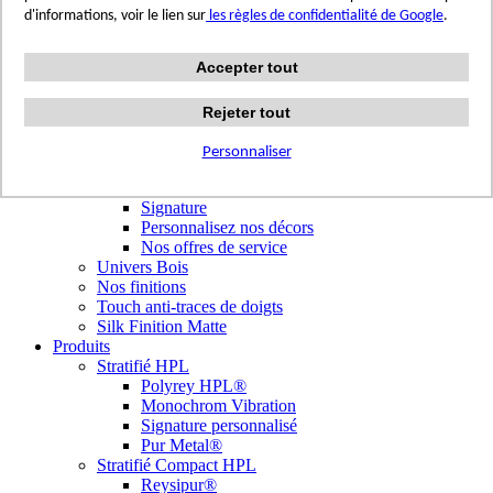
Terrazzo Passion
d'informations, voir le lien sur
les règles de confidentialité de Google
.
Authentic Travertine
Modern Tiles
Accepter tout
Crafted Tiles
Woods Custom
Nos réalisations
Rejeter tout
Nuancier
Nos décors
Personnaliser
Library Tendances
Signature Personnalisé
Signature
Personnalisez nos décors
Nos offres de service
Univers Bois
Nos finitions
Touch anti-traces de doigts
Silk Finition Matte
Produits
Stratifié HPL
Polyrey HPL®
Monochrom Vibration
Signature personnalisé
Pur Metal®
Stratifié Compact HPL
Reysipur®