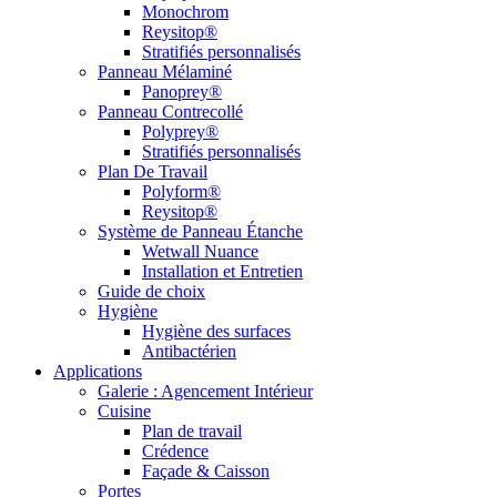
Monochrom
Reysitop®
Stratifiés personnalisés
Panneau Mélaminé
Panoprey®
Panneau Contrecollé
Polyprey®
Stratifiés personnalisés
Plan De Travail
Polyform®
Reysitop®
Système de Panneau Étanche
Wetwall Nuance
Installation et Entretien
Guide de choix
Hygiène
Hygiène des surfaces
Antibactérien
Applications
Galerie : Agencement Intérieur
Cuisine
Plan de travail
Crédence
Façade & Caisson
Portes