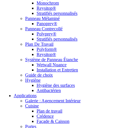
Monochrom
Reysitop®
Stratifiés personnalisés
Panneau Mélaminé
Panoprey®
Panneau Contrecollé
Polyprey®
Stratifiés personnalisés
Plan De Travail
Polyform®
Reysitop®
Système de Panneau Étanche
Wetwall Nuance
Installation et Entretien
Guide de choix
Hygiène
Hygiène des surfaces
Antibactérien
Applications
Galerie : Agencement Intérieur
Cuisine
Plan de travail
Crédence
Façade & Caisson
Portes