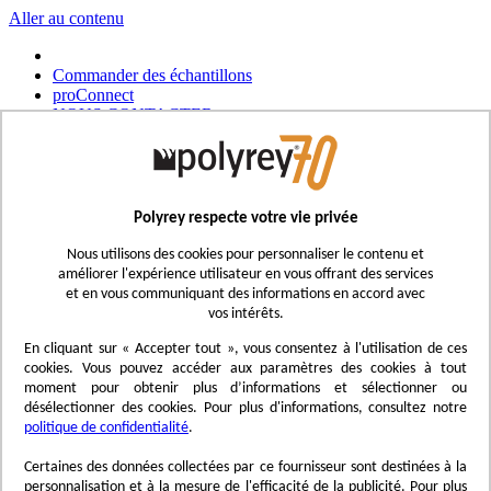
Aller au contenu
Commander des échantillons
proConnect
NOUS CONTACTER
Commander un outil
Choisir un magasin
Français
Polyrey respecte votre vie privée
UK - Ireland
International
Nous utilisons des cookies pour personnaliser le contenu et
Español
améliorer l'expérience utilisateur en vous offrant des services
Português
et en vous communiquant des informations en accord avec
Italiano
vos intérêts.
Nederlands
Deutsch
En cliquant sur « Accepter tout », vous consentez à l'utilisation de ces
cookies. Vous pouvez accéder aux paramètres des cookies à tout
Affichage navigation
moment pour obtenir plus d’informations et sélectionner ou
Menu
désélectionner des cookies. Pour plus d'informations, consultez notre
politique de confidentialité
.
Inspirez-vous
Trend'Lab
Certaines des données collectées par ce fournisseur sont destinées à la
Marble Obsession
personnalisation et à la mesure de l'efficacité de la publicité. Pour plus