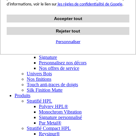
Terrazzo Passion
d'informations, voir le lien sur
les règles de confidentialité de Google
.
Authentic Travertine
Modern Tiles
Accepter tout
Crafted Tiles
Woods Custom
Nos réalisations
Rejeter tout
Nuancier
Nos décors
Personnaliser
Library Tendances
Signature Personnalisé
Signature
Personnalisez nos décors
Nos offres de service
Univers Bois
Nos finitions
Touch anti-traces de doigts
Silk Finition Matte
Produits
Stratifié HPL
Polyrey HPL®
Monochrom Vibration
Signature personnalisé
Pur Metal®
Stratifié Compact HPL
Reysipur®