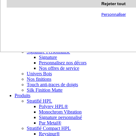
Terrazzo Passion
Rejeter tout
Authentic Travertine
Modern Tiles
Personnaliser
Crafted Tiles
Woods Custom
Nos réalisations
Nuancier
Nos décors
Library Tendances
Signature Personnalisé
Signature
Personnalisez nos décors
Nos offres de service
Univers Bois
Nos finitions
Touch anti-traces de doigts
Silk Finition Matte
Produits
Stratifié HPL
Polyrey HPL®
Monochrom Vibration
Signature personnalisé
Pur Metal®
Stratifié Compact HPL
Reysipur®