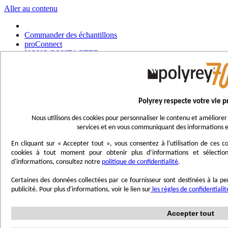
Aller au contenu
Commander des échantillons
proConnect
NOUS CONTACTER
Commander un outil
Choisir un magasin
Français
Polyrey respecte votre vie p
UK - Ireland
International
Nous utilisons des cookies pour personnaliser le contenu et améliorer 
Español
services et en vous communiquant des informations e
Português
Italiano
En cliquant sur « Accepter tout », vous consentez à l'utilisation de ces
Nederlands
cookies à tout moment pour obtenir plus d’informations et sélection
Deutsch
d'informations, consultez notre
politique de confidentialité
.
Affichage navigation
Certaines des données collectées par ce fournisseur sont destinées à la per
Menu
publicité. Pour plus d'informations, voir le lien sur
les règles de confidentiali
Inspirez-vous
Accepter tout
Trend'Lab
Marble Obsession