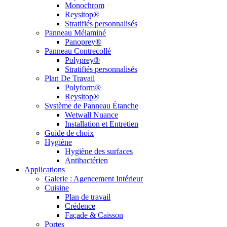
Monochrom
Reysitop®
Stratifiés personnalisés
Panneau Mélaminé
Panoprey®
Panneau Contrecollé
Polyprey®
Stratifiés personnalisés
Plan De Travail
Polyform®
Reysitop®
Système de Panneau Étanche
Wetwall Nuance
Installation et Entretien
Guide de choix
Hygiène
Hygiène des surfaces
Antibactérien
Applications
Galerie : Agencement Intérieur
Cuisine
Plan de travail
Crédence
Façade & Caisson
Portes