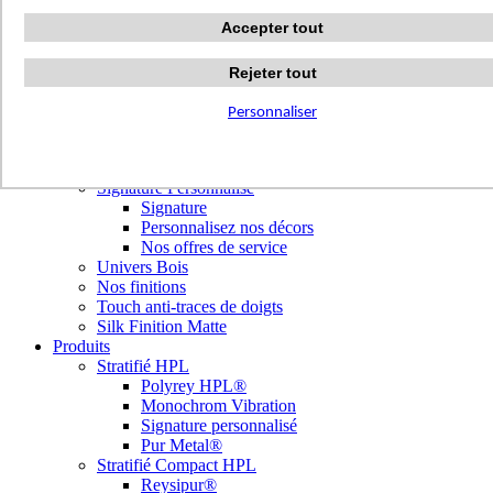
Terrazzo Passion
Accepter tout
Authentic Travertine
Modern Tiles
Crafted Tiles
Rejeter tout
Woods Custom
Nos réalisations
Personnaliser
Nuancier
Nos décors
Library Tendances
Signature Personnalisé
Signature
Personnalisez nos décors
Nos offres de service
Univers Bois
Nos finitions
Touch anti-traces de doigts
Silk Finition Matte
Produits
Stratifié HPL
Polyrey HPL®
Monochrom Vibration
Signature personnalisé
Pur Metal®
Stratifié Compact HPL
Reysipur®