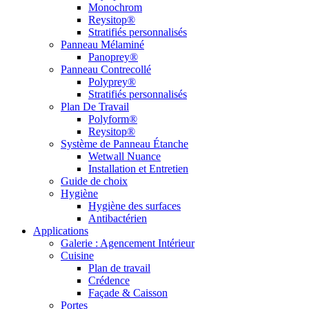
Monochrom
Reysitop®
Stratifiés personnalisés
Panneau Mélaminé
Panoprey®
Panneau Contrecollé
Polyprey®
Stratifiés personnalisés
Plan De Travail
Polyform®
Reysitop®
Système de Panneau Étanche
Wetwall Nuance
Installation et Entretien
Guide de choix
Hygiène
Hygiène des surfaces
Antibactérien
Applications
Galerie : Agencement Intérieur
Cuisine
Plan de travail
Crédence
Façade & Caisson
Portes