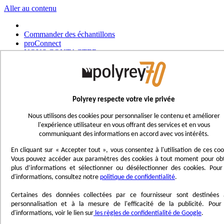
Aller au contenu
Commander des échantillons
proConnect
NOUS CONTACTER
Commander un outil
Choisir un magasin
Français
Polyrey respecte votre vie privée
UK - Ireland
International
Nous utilisons des cookies pour personnaliser le contenu et améliorer
Español
l'expérience utilisateur en vous offrant des services et en vous
Português
communiquant des informations en accord avec vos intérêts.
Italiano
Nederlands
En cliquant sur « Accepter tout », vous consentez à l'utilisation de ces coo
Deutsch
Vous pouvez accéder aux paramètres des cookies à tout moment pour ob
plus d’informations et sélectionner ou désélectionner des cookies. Pour
Affichage navigation
d'informations, consultez notre
politique de confidentialité
.
Menu
Certaines des données collectées par ce fournisseur sont destinées 
Inspirez-vous
personnalisation et à la mesure de l'efficacité de la publicité. Pour
Trend'Lab
d'informations, voir le lien sur
les règles de confidentialité de Google
.
Marble Obsession