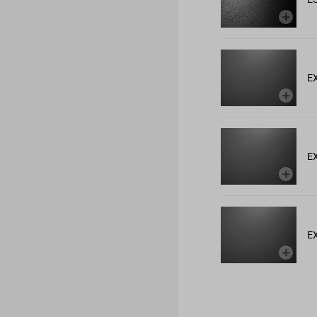
E
E
E