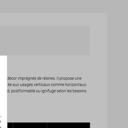
d’un décor imprégnés de résines. Il propose une
, adaptée aux usages verticaux comme horizontaux.
tandard, postformable ou ignifuge selon les besoins.
.
r
s