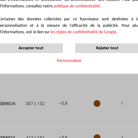
Minimum
Format
Épaisseur
Noyau
comman
d'informations, consultez notre
politique de confidentialité
.
(cm)
(mm)
(EA)
Certaines des données collectées par ce fournisseur sont destinées à l
personnalisation et à la mesure de l'efficacité de la publicité. Pour plu
d'informations, voir le lien sur
les règles de confidentialité de Google
.
• 0,8
SSENCIA
215 x 97
1
Accepter tout
Rejeter tout
Personnaliser
• 0,8
SSENCIA
245 x 124
1
• 0,8
SSENCIA
307 x 132
1
• 0,6
SSENCIA
412 x 151
1