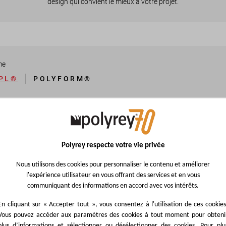
design qui convient le mieux à votre projet.
me
PL®
POLYFORM®
PL®
ratifié décoratif haute pression, composé de couches de papier kraft et 
Polyrey respecte votre vie privée
reuse,antibactérienne, résistante aux rayures, chocs, taches et chaleur
il est disponible en plusieurs formats et épaisseurs, il existe en version s
Nous utilisons des cookies pour personnaliser le contenu et améliorer
l'expérience utilisateur en vous offrant des services et en vous
communiquant des informations en accord avec vos intérêts.
En cliquant sur « Accepter tout », vous consentez à l'utilisation de ces cookies
Vous pouvez accéder aux paramètres des cookies à tout moment pour obteni
plus d’informations et sélectionner ou désélectionner des cookies. Pour plu