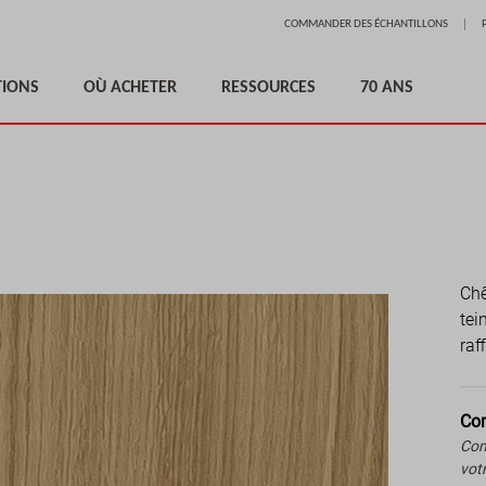
Aller
COMMANDER DES ÉCHANTILLONS
au
contenu
TIONS
OÙ ACHETER
RESSOURCES
70 ANS
Chê
tei
raf
Com
Com
vot