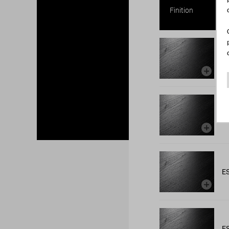
Finition
E
E
E
E