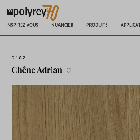
INSPIREZ-VOUS
NUANCIER
PRODUITS
APPLICA
Passer
C182
à
Chêne Adrian
la
Ajouter
fin
à
de
la
la
liste
galerie
d'achats
d’images