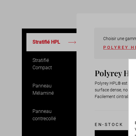
Choisir une gam
Stratifié HPL
POLYREY H
Stratifié
Compact
Polyrey H
Polyrey HPL® est un st
Panneau
surface dense, non po
Mélaminé
Facilement cintrable, 
Panneau
contrecollé
EN-STOCK