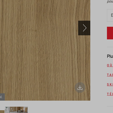
pou
Plu
OÙ
TA
SK
TÉ
l.