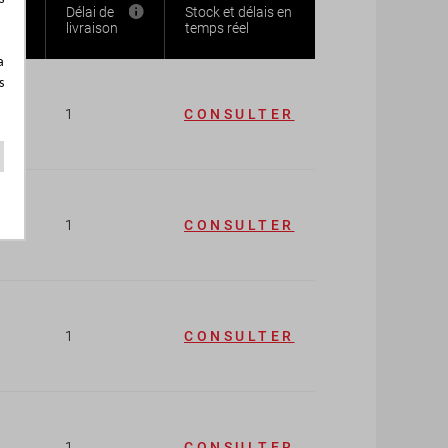
 de
Délai de
Stock et délais en
de
livraison
temps réel
a
s
1
CONSULTER
1
CONSULTER
1
CONSULTER
1
CONSULTER