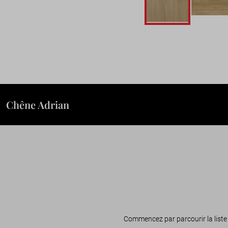
Passer
au
début
de
la
Galerie
Chêne Adrian
d’images
Commencez par parcourir la liste 