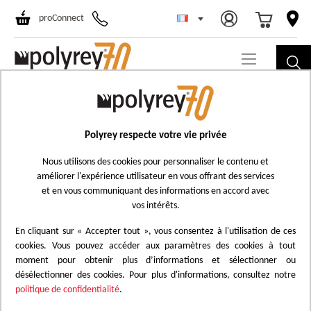
Choisir un ma
All
proConnect
au
co
Passer
C183
à
Chêne D'Argent
la
Polyrey respecte votre vie privée
Ajouter
fin
à
Nous utilisons des cookies pour personnaliser le contenu et
de
améliorer l'expérience utilisateur en vous offrant des services
la
la
et en vous communiquant des informations en accord avec
liste
galerie
vos intérêts.
d'achats
d’images
En cliquant sur « Accepter tout », vous consentez à l'utilisation de ces
cookies. Vous pouvez accéder aux paramètres des cookies à tout
moment pour obtenir plus d’informations et sélectionner ou
désélectionner des cookies. Pour plus d'informations, consultez notre
politique de confidentialité
.