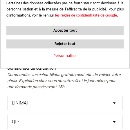
Certaines des données collectées par ce fournisseur sont destinées à la
personnalisation et à la mesure de l'efficacité de la publicité. Pour plus
Nous conseillons de vérifier la teinte recherchée avec un
d'informations, voir le lien sur
les règles de confidentialité de Google
.
échantillon réel.
Passer
Accepter tout
Chêne gris clair naturel à grain fin. Un rendu lumineux et
au
subtil, parfait pour des intérieurs épurés et une ambiance
début
Rejeter tout
douce et contemporaine.
de
la
Personnaliser
Galerie
Commander un échantillon
d’images
Commandez vos échantillons gratuitement afin de valider votre
choix. Expédition chez vous ou votre client le jour même pour
une demande passée avant 15h.