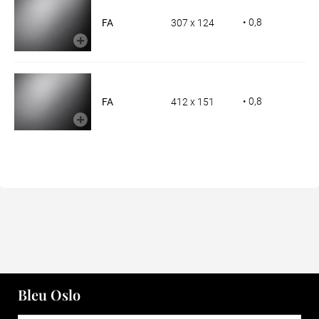
• 0,8
FA
307 x 124
• 0,8
FA
412 x 151
Bleu Oslo