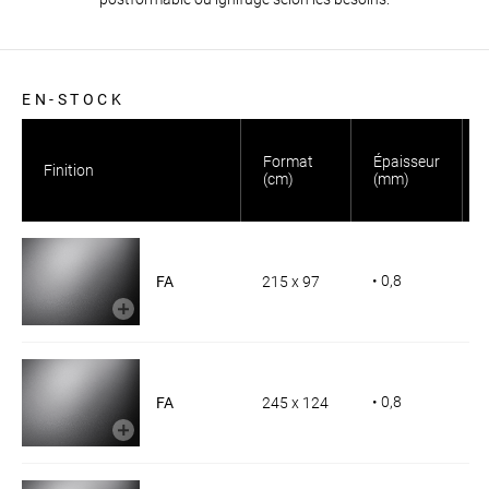
EN-STOCK
Format
Épaisseur
Finition
(cm)
(mm)
• 0,8
FA
215 x 97
• 0,8
FA
245 x 124