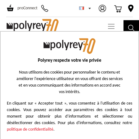
Choisir un ma
All
proConnect
au
co
Passer
B048
à
Bleu Oslo
la
Polyrey respecte votre vie privée
Ajouter
fin
à
Nous utilisons des cookies pour personnaliser le contenu et
de
améliorer l'expérience utilisateur en vous offrant des services
la
la
et en vous communiquant des informations en accord avec
liste
galerie
vos intérêts.
d'achats
d’images
En cliquant sur « Accepter tout », vous consentez à l'utilisation de ces
cookies. Vous pouvez accéder aux paramètres des cookies à tout
moment pour obtenir plus d’informations et sélectionner ou
désélectionner des cookies. Pour plus d'informations, consultez notre
politique de confidentialité
.