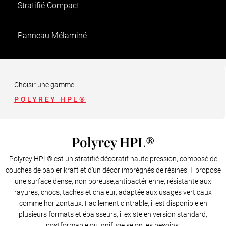
Stratifié Compact
Panneau Mélaminé
Panneau contrecollé
Choisir une gamme
POLYREY HPL®
Polyrey HPL®
Polyrey HPL® est un stratifié décoratif haute pression, composé de
couches de papier kraft et d’un décor imprégnés de résines. Il propose
une surface dense, non poreuse,antibactérienne, résistante aux
rayures, chocs, taches et chaleur, adaptée aux usages verticaux
comme horizontaux. Facilement cintrable, il est disponible en
plusieurs formats et épaisseurs, il existe en version standard,
postformable ou ignifuge selon les besoins.