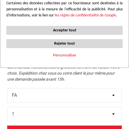
Certaines des données collectées par ce fournisseur sont destinées à la
personnalisation et à la mesure de l'efficacité de la publicité. Pour plus
Nous conseillons de vérifier la teinte recherchée avec un
d'informations, voir le lien sur
les règles de confidentialité de Google
.
échantillon réel.
Passer
Accepter tout
Bleu gris doux. Une teinte apaisante et moderne, idéale
au
pour des espaces élégants et contemporains.
début
Rejeter tout
de
la
Personnaliser
Commander un échantillon
Galerie
Commandez vos échantillons gratuitement afin de valider votre
d’images
choix. Expédition chez vous ou votre client le jour même pour
une demande passée avant 15h.