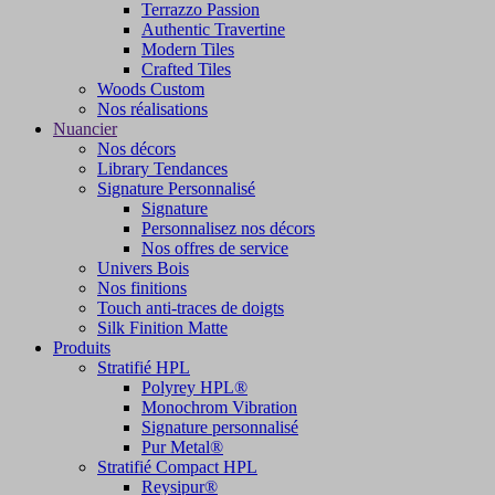
Terrazzo Passion
Authentic Travertine
Modern Tiles
Crafted Tiles
Woods Custom
Nos réalisations
Nuancier
Nos décors
Library Tendances
Signature Personnalisé
Signature
Personnalisez nos décors
Nos offres de service
Univers Bois
Nos finitions
Touch anti-traces de doigts
Silk Finition Matte
Produits
Stratifié HPL
Polyrey HPL®
Monochrom Vibration
Signature personnalisé
Pur Metal®
Stratifié Compact HPL
Reysipur®