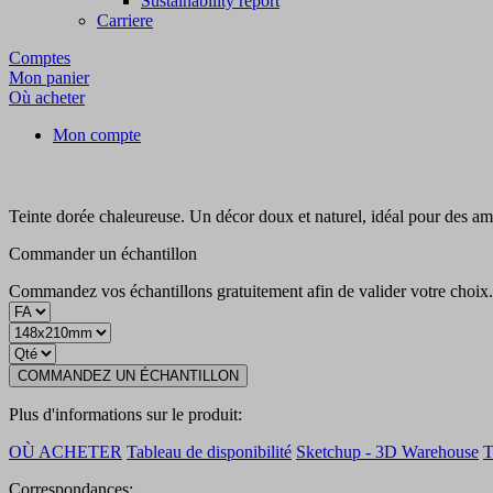
Sustainability report
Carriere
Comptes
Mon panier
Où acheter
Mon compte
Teinte dorée chaleureuse. Un décor doux et naturel, idéal pour des am
Commander un échantillon
Commandez vos échantillons gratuitement afin de valider votre choix
COMMANDEZ UN ÉCHANTILLON
Plus d'informations sur le produit:
OÙ ACHETER
Tableau de disponibilité
Sketchup - 3D Warehouse
Correspondances: