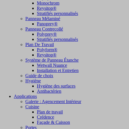
Monochrom
Reysitop®
Stratifiés personnalisés
Panneau Mélaminé
Panoprey®
Panneau Contrecollé
Polyprey®
Stratifiés personnalisés
Plan De Travail
Polyform®
Reysitop®
Système de Panneau Étanche
Wetwall Nuance
Installation et Entretien
Guide de choix
Hygiène
Hygiène des surfaces
Antibactérien
Applications
Galerie : Agencement Intérieur
Cuisine
Plan de travail
Crédence
Façade & Caisson
Portes