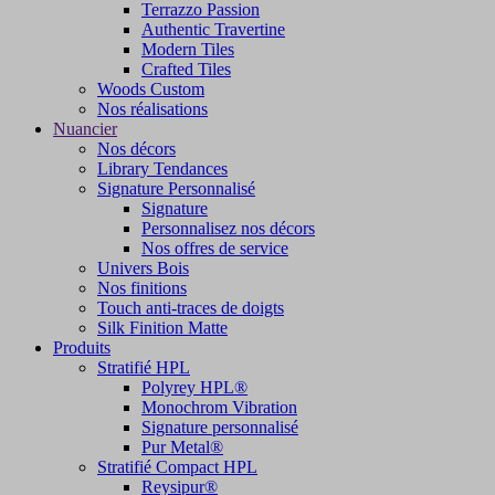
Terrazzo Passion
Authentic Travertine
Modern Tiles
Crafted Tiles
Woods Custom
Nos réalisations
Nuancier
Nos décors
Library Tendances
Signature Personnalisé
Signature
Personnalisez nos décors
Nos offres de service
Univers Bois
Nos finitions
Touch anti-traces de doigts
Silk Finition Matte
Produits
Stratifié HPL
Polyrey HPL®
Monochrom Vibration
Signature personnalisé
Pur Metal®
Stratifié Compact HPL
Reysipur®