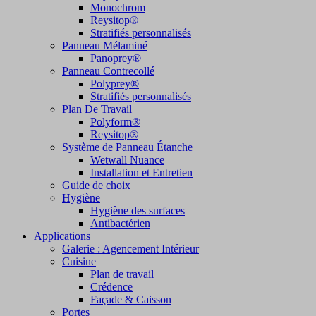
Monochrom
Reysitop®
Stratifiés personnalisés
Panneau Mélaminé
Panoprey®
Panneau Contrecollé
Polyprey®
Stratifiés personnalisés
Plan De Travail
Polyform®
Reysitop®
Système de Panneau Étanche
Wetwall Nuance
Installation et Entretien
Guide de choix
Hygiène
Hygiène des surfaces
Antibactérien
Applications
Galerie : Agencement Intérieur
Cuisine
Plan de travail
Crédence
Façade & Caisson
Portes