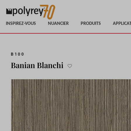
INSPIREZ-VOUS
NUANCIER
PRODUITS
APPLICA
Passer
B100
à
Banian Blanchi
la
Ajouter
fin
à
de
la
la
liste
galerie
d'achats
d’images