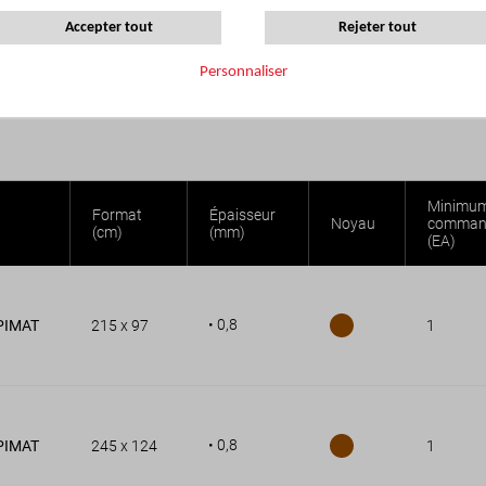
ratifié décoratif haute pression, composé de couches de papier kraft et 
Accepter tout
Rejeter tout
reuse,antibactérienne, résistante aux rayures, chocs, taches et chaleur
il est disponible en plusieurs formats et épaisseurs, il existe en version s
Personnaliser
Minimum
Format
Épaisseur
Noyau
comman
(cm)
(mm)
(EA)
• 0,8
PIMAT
215 x 97
1
• 0,8
PIMAT
245 x 124
1