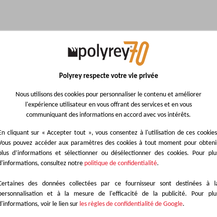
Tableau de disponibilité
Ce décor est disponible dans une large gamme de produits stratifiés.
Polyrey respecte votre vie privée
des produits à gauche, puis explorez les différentes gammes au sein de c
design qui convient le mieux à votre projet.
Nous utilisons des cookies pour personnaliser le contenu et améliorer
l'expérience utilisateur en vous offrant des services et en vous
communiquant des informations en accord avec vos intérêts.
En cliquant sur « Accepter tout », vous consentez à l'utilisation de ces cookies
Vous pouvez accéder aux paramètres des cookies à tout moment pour obteni
me
plus d’informations et sélectionner ou désélectionner des cookies. Pour plu
d'informations, consultez notre
politique de confidentialité
.
PL®
Certaines des données collectées par ce fournisseur sont destinées à l
personnalisation et à la mesure de l'efficacité de la publicité. Pour plu
PL®
d'informations, voir le lien sur
les règles de confidentialité de Google
.