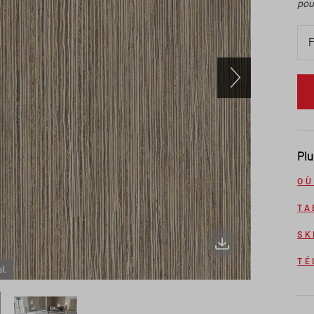
pou
Plu
OÙ
TA
SK
TÉ
l.