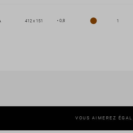
• 0,8
A
412 x 151
1
VOUS AIMEREZ ÉGA