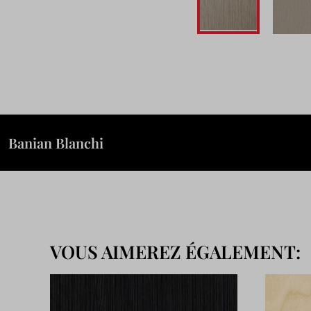
Passer
au
début
de
la
Galerie
Banian Blanchi
d’images
VOUS AIMEREZ ÉGALEMENT: