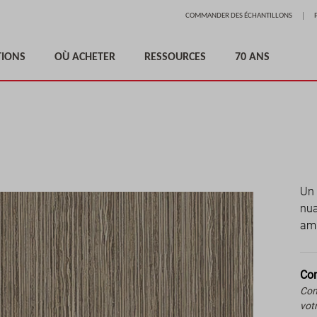
Aller
COMMANDER DES ÉCHANTILLONS
au
contenu
TIONS
OÙ ACHETER
RESSOURCES
70 ANS
Un 
nua
amb
Com
Com
vot