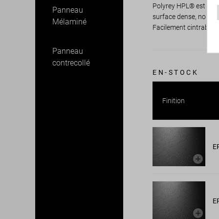
Polyrey HPL® est un st
Panneau
surface dense, non po
Mélaminé
Facilement cintrable, 
Panneau
contrecollé
EN-STOCK
Finition
E
E