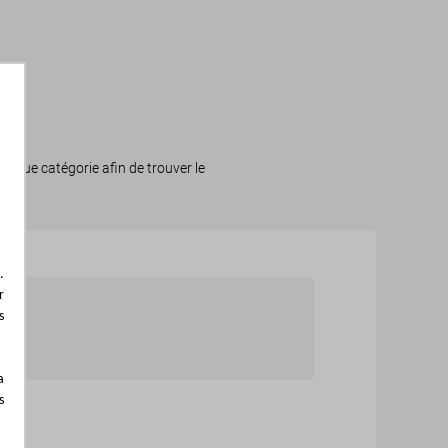
haque catégorie afin de trouver le
.
r
s
a
s