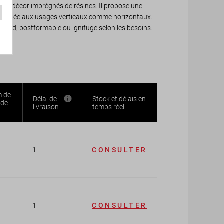
d’un décor imprégnés de résines. Il propose une
, adaptée aux usages verticaux comme horizontaux.
tandard, postformable ou ignifuge selon les besoins.
 de
Délai de
Stock et délais en
de
livraison
temps réel
1
CONSULTER
1
CONSULTER