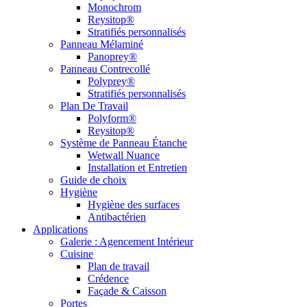
Monochrom
Reysitop®
Stratifiés personnalisés
Panneau Mélaminé
Panoprey®
Panneau Contrecollé
Polyprey®
Stratifiés personnalisés
Plan De Travail
Polyform®
Reysitop®
Système de Panneau Étanche
Wetwall Nuance
Installation et Entretien
Guide de choix
Hygiène
Hygiène des surfaces
Antibactérien
Applications
Galerie : Agencement Intérieur
Cuisine
Plan de travail
Crédence
Façade & Caisson
Portes