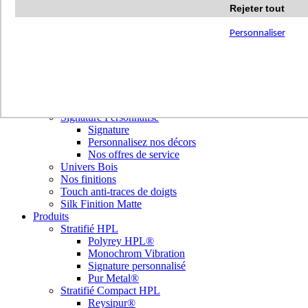
Terrazzo Passion
Rejeter tout
Authentic Travertine
Modern Tiles
Personnaliser
Crafted Tiles
Woods Custom
Nos réalisations
Nuancier
Nos décors
Library Tendances
Signature Personnalisé
Signature
Personnalisez nos décors
Nos offres de service
Univers Bois
Nos finitions
Touch anti-traces de doigts
Silk Finition Matte
Produits
Stratifié HPL
Polyrey HPL®
Monochrom Vibration
Signature personnalisé
Pur Metal®
Stratifié Compact HPL
Reysipur®