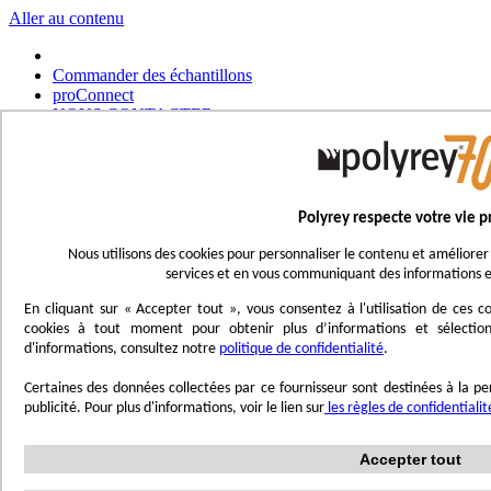
Aller au contenu
Commander des échantillons
proConnect
NOUS CONTACTER
Commander un outil
Choisir un magasin
Français
Polyrey respecte votre vie p
UK - Ireland
International
Nous utilisons des cookies pour personnaliser le contenu et améliorer 
Español
services et en vous communiquant des informations e
Português
Italiano
En cliquant sur « Accepter tout », vous consentez à l'utilisation de ces
Nederlands
cookies à tout moment pour obtenir plus d’informations et sélection
Deutsch
d'informations, consultez notre
politique de confidentialité
.
Affichage navigation
Certaines des données collectées par ce fournisseur sont destinées à la per
Menu
publicité. Pour plus d'informations, voir le lien sur
les règles de confidentiali
Inspirez-vous
Accepter tout
Trend'Lab
Marble Obsession