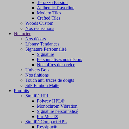
Terrazzo Passion
Authentic Travertine
Modern Tiles
Crafted Tiles
Woods Custom
Nos réalisations
Nuancier
Nos décors
Library Tendances
Signature Personnalisé
Signature
Personnalisez nos décors
Nos offres de service
Univers Bois
Nos finitions
Touch anti-traces de doigts
Silk Finition Matte
Produits
Stratifié HPL
Polyrey HPL®
Monochrom Vibration
Signature personnalisé
Pur Metal®
Stratifié Compact HPL
Reysipur®