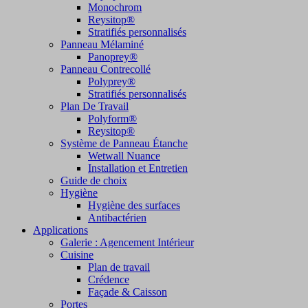
Monochrom
Reysitop®
Stratifiés personnalisés
Panneau Mélaminé
Panoprey®
Panneau Contrecollé
Polyprey®
Stratifiés personnalisés
Plan De Travail
Polyform®
Reysitop®
Système de Panneau Étanche
Wetwall Nuance
Installation et Entretien
Guide de choix
Hygiène
Hygiène des surfaces
Antibactérien
Applications
Galerie : Agencement Intérieur
Cuisine
Plan de travail
Crédence
Façade & Caisson
Portes