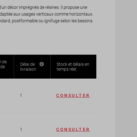
d’un décor imprégnés de résines. Il propose une
, adaptée aux usages verticaux comme horizontaux.
tandard, postformable ou ignifuge selon les besoins.
 de
Délai de
Stock et délais en
de
livraison
temps réel
1
CONSULTER
1
CONSULTER