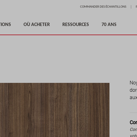
Aller
COMMANDER DES ÉCHANTILLONS
au
contenu
TIONS
OÙ ACHETER
RESSOURCES
70 ANS
Noy
dor
aux
Com
Com
vot