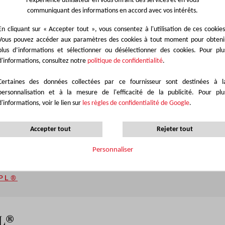
l'expérience utilisateur en vous offrant des services et en vous
communiquant des informations en accord avec vos intérêts.
En cliquant sur « Accepter tout », vous consentez à l'utilisation de ces cookies
Vous pouvez accéder aux paramètres des cookies à tout moment pour obteni
Tableau de disponibilité
plus d’informations et sélectionner ou désélectionner des cookies. Pour plu
d'informations, consultez notre
politique de confidentialité
.
Ce décor est disponible dans une large gamme de produits stratifiés.
Certaines des données collectées par ce fournisseur sont destinées à l
des produits à gauche, puis explorez les différentes gammes au sein de c
personnalisation et à la mesure de l'efficacité de la publicité. Pour plu
design qui convient le mieux à votre projet.
d'informations, voir le lien sur
les règles de confidentialité de Google
.
Accepter tout
Rejeter tout
Personnaliser
me
PL®
PL®