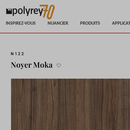
INSPIREZ-VOUS
NUANCIER
PRODUITS
APPLICA
Passer
N122
à
Noyer Moka
la
Ajouter
fin
à
de
la
la
liste
galerie
d'achats
d’images