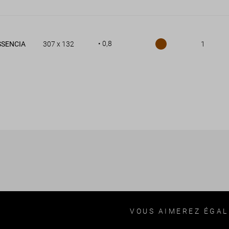
• 0,8
SSENCIA
307 x 132
1
VOUS AIMEREZ ÉGA