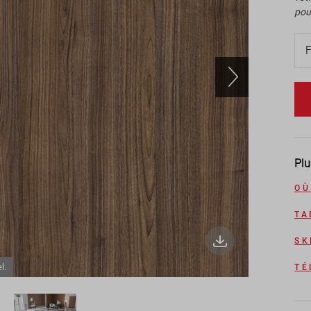
pou
Plu
OÙ
TA
SK
l.
TÉ