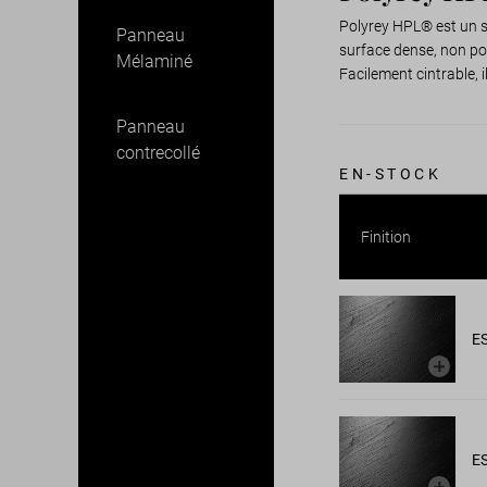
Polyrey HPL® est un st
Panneau
surface dense, non po
Mélaminé
Facilement cintrable, 
Panneau
contrecollé
EN-STOCK
Finition
E
E