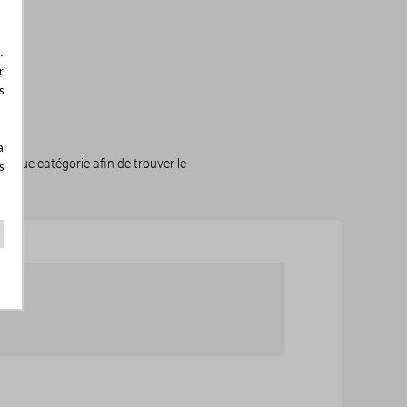
.
r
s
a
haque catégorie afin de trouver le
s