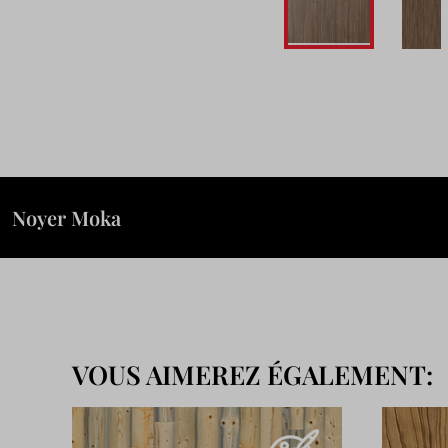
Passer
au
début
de
la
Galerie
d’images
Noyer Moka
VOUS AIMEREZ ÉGALEMENT: