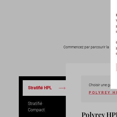
Commencez par parcourir la liste 
Choisir une gam
Stratifié HPL
POLYREY H
Stratifié
Compact
Polyrey H