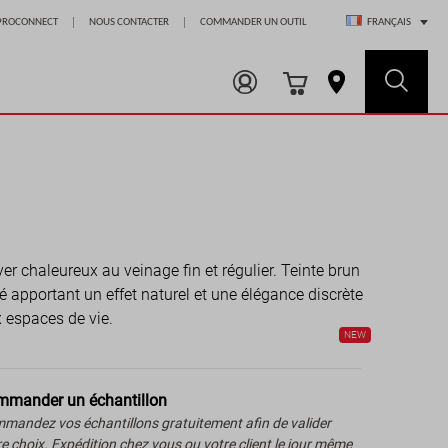
Choisir un magasin
PROCONNECT
NOUS CONTACTER
COMMANDER UN OUTIL
FRANÇAIS
er chaleureux au veinage fin et régulier. Teinte brun
é apportant un effet naturel et une élégance discrète
 espaces de vie.
NEW
mander un échantillon
mandez vos échantillons gratuitement afin de valider
re choix. Expédition chez vous ou votre client le jour même