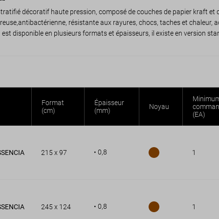
ratifié décoratif haute pression, composé de couches de papier kraft et 
reuse,antibactérienne, résistante aux rayures, chocs, taches et chaleur
il est disponible en plusieurs formats et épaisseurs, il existe en version s
Minimum
Format
Épaisseur
Noyau
comman
(cm)
(mm)
(EA)
• 0,8
SSENCIA
215 x 97
1
• 0,8
SSENCIA
245 x 124
1