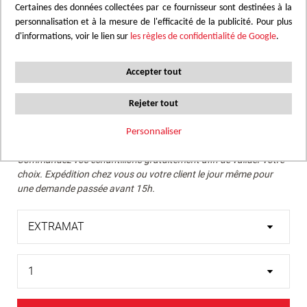
Certaines des données collectées par ce fournisseur sont destinées à la
personnalisation et à la mesure de l'efficacité de la publicité. Pour plus
Nous conseillons de vérifier la teinte recherchée avec un
d'informations, voir le lien sur
les règles de confidentialité de Google
.
échantillon réel.
Passer
Accepter tout
Gris anthracite texturé, avec des effets de matière
au
métalliques noirâtres.
début
Rejeter tout
de
la
Personnaliser
Commander un échantillon
Galerie
Commandez vos échantillons gratuitement afin de valider votre
d’images
choix. Expédition chez vous ou votre client le jour même pour
une demande passée avant 15h.