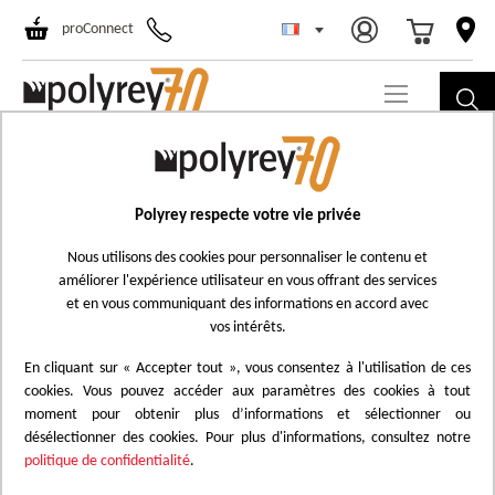
Choisir un ma
All
proConnect
au
co
Passer
U192
à
Underground Fonte
la
Polyrey respecte votre vie privée
Ajouter
fin
à
Nous utilisons des cookies pour personnaliser le contenu et
de
améliorer l'expérience utilisateur en vous offrant des services
la
la
et en vous communiquant des informations en accord avec
liste
galerie
vos intérêts.
d'achats
d’images
En cliquant sur « Accepter tout », vous consentez à l'utilisation de ces
cookies. Vous pouvez accéder aux paramètres des cookies à tout
moment pour obtenir plus d’informations et sélectionner ou
désélectionner des cookies. Pour plus d'informations, consultez notre
politique de confidentialité
.