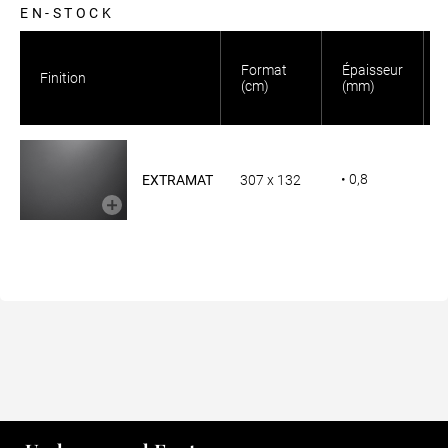
EN-STOCK
Format
Épaisseur
Finition
(cm)
(mm)
• 0,8
EXTRAMAT
307 x 132