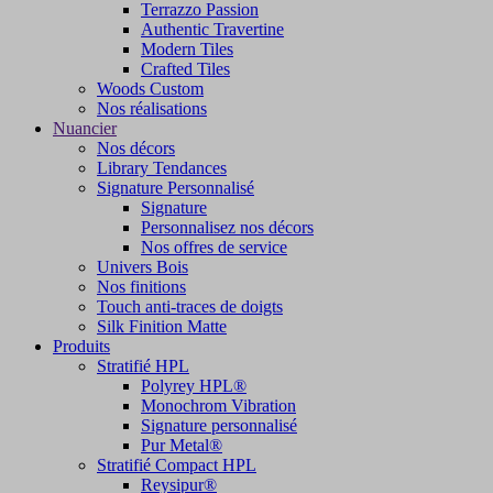
Terrazzo Passion
Authentic Travertine
Modern Tiles
Crafted Tiles
Woods Custom
Nos réalisations
Nuancier
Nos décors
Library Tendances
Signature Personnalisé
Signature
Personnalisez nos décors
Nos offres de service
Univers Bois
Nos finitions
Touch anti-traces de doigts
Silk Finition Matte
Produits
Stratifié HPL
Polyrey HPL®
Monochrom Vibration
Signature personnalisé
Pur Metal®
Stratifié Compact HPL
Reysipur®