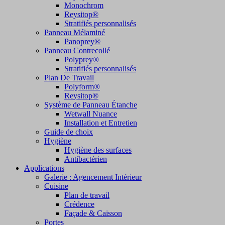
Monochrom
Reysitop®
Stratifiés personnalisés
Panneau Mélaminé
Panoprey®
Panneau Contrecollé
Polyprey®
Stratifiés personnalisés
Plan De Travail
Polyform®
Reysitop®
Système de Panneau Étanche
Wetwall Nuance
Installation et Entretien
Guide de choix
Hygiène
Hygiène des surfaces
Antibactérien
Applications
Galerie : Agencement Intérieur
Cuisine
Plan de travail
Crédence
Façade & Caisson
Portes