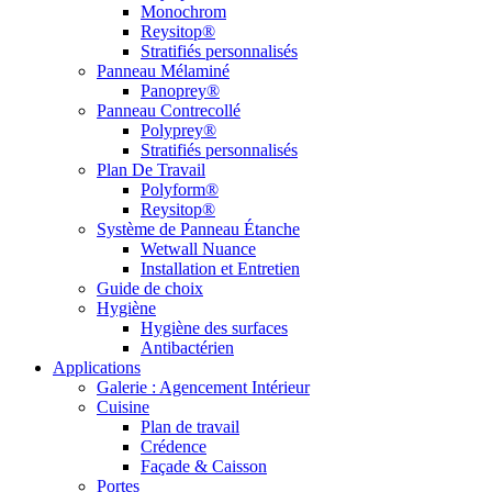
Monochrom
Reysitop®
Stratifiés personnalisés
Panneau Mélaminé
Panoprey®
Panneau Contrecollé
Polyprey®
Stratifiés personnalisés
Plan De Travail
Polyform®
Reysitop®
Système de Panneau Étanche
Wetwall Nuance
Installation et Entretien
Guide de choix
Hygiène
Hygiène des surfaces
Antibactérien
Applications
Galerie : Agencement Intérieur
Cuisine
Plan de travail
Crédence
Façade & Caisson
Portes