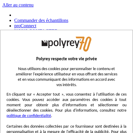
Aller au contenu
Commander des échantillons
proConnect
NOUS CONTACTER
Commander un outil
Choisir un magasin
Français
Polyrey respecte votre vie privée
UK - Ireland
International
Nous utilisons des cookies pour personnaliser le contenu et
Español
améliorer l'expérience utilisateur en vous offrant des services
Português
et en vous communiquant des informations en accord avec
Italiano
vos intérêts.
Nederlands
Deutsch
En cliquant sur « Accepter tout », vous consentez à l'utilisation de ces
cookies. Vous pouvez accéder aux paramètres des cookies à tout
Affichage navigation
moment pour obtenir plus d’informations et sélectionner ou
Menu
désélectionner des cookies. Pour plus d'informations, consultez notre
politique de confidentialité
.
Inspirez-vous
Trend'Lab
Certaines des données collectées par ce fournisseur sont destinées à la
Marble Obsession
personnalisation et à la mesure de l'efficacité de la publicité. Pour plus