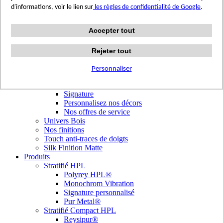
Terrazzo Passion
d'informations, voir le lien sur
les règles de confidentialité de Google
.
Authentic Travertine
Modern Tiles
Accepter tout
Crafted Tiles
Woods Custom
Nos réalisations
Rejeter tout
Nuancier
Nos décors
Personnaliser
Library Tendances
Signature Personnalisé
Signature
Personnalisez nos décors
Nos offres de service
Univers Bois
Nos finitions
Touch anti-traces de doigts
Silk Finition Matte
Produits
Stratifié HPL
Polyrey HPL®
Monochrom Vibration
Signature personnalisé
Pur Metal®
Stratifié Compact HPL
Reysipur®