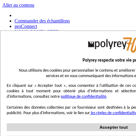
Aller au contenu
Commander des échantillons
proConnect
NOUS CONTACTER
Commander un outil
Choisir un magasin
Français
Polyrey respecte votre vie p
UK - Ireland
International
Nous utilisons des cookies pour personnaliser le contenu et améliorer 
Español
services et en vous communiquant des informations e
Português
Italiano
En cliquant sur « Accepter tout », vous consentez à l'utilisation de ces
Nederlands
cookies à tout moment pour obtenir plus d’informations et sélection
Deutsch
d'informations, consultez notre
politique de confidentialité
.
Affichage navigation
Certaines des données collectées par ce fournisseur sont destinées à la per
Menu
publicité. Pour plus d'informations, voir le lien sur
les règles de confidentiali
Inspirez-vous
Accepter tout
Trend'Lab
Marble Obsession