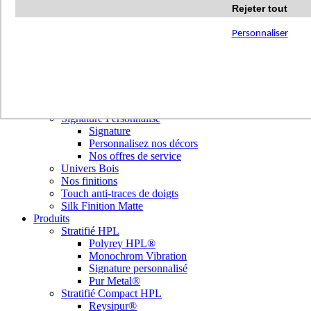
Terrazzo Passion
Rejeter tout
Authentic Travertine
Modern Tiles
Personnaliser
Crafted Tiles
Woods Custom
Nos réalisations
Nuancier
Nos décors
Library Tendances
Signature Personnalisé
Signature
Personnalisez nos décors
Nos offres de service
Univers Bois
Nos finitions
Touch anti-traces de doigts
Silk Finition Matte
Produits
Stratifié HPL
Polyrey HPL®
Monochrom Vibration
Signature personnalisé
Pur Metal®
Stratifié Compact HPL
Reysipur®