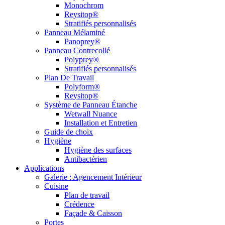
Monochrom
Reysitop®
Stratifiés personnalisés
Panneau Mélaminé
Panoprey®
Panneau Contrecollé
Polyprey®
Stratifiés personnalisés
Plan De Travail
Polyform®
Reysitop®
Système de Panneau Étanche
Wetwall Nuance
Installation et Entretien
Guide de choix
Hygiène
Hygiène des surfaces
Antibactérien
Applications
Galerie : Agencement Intérieur
Cuisine
Plan de travail
Crédence
Façade & Caisson
Portes