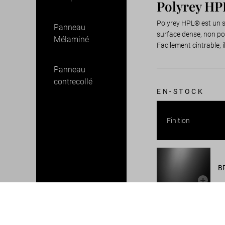
Polyrey H
Polyrey HPL® est un st
Panneau
surface dense, non po
Mélaminé
Facilement cintrable, 
Panneau
contrecollé
EN-STOCK
Finition
B
F