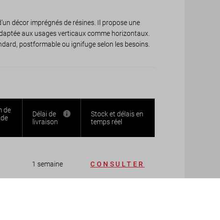
d’un décor imprégnés de résines. Il propose une
, adaptée aux usages verticaux comme horizontaux.
tandard, postformable ou ignifuge selon les besoins.
 de
Délai de
Stock et délais en
de
livraison
temps réel
1 semaine
CONSULTER
1 semaine
CONSULTER