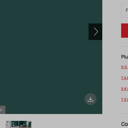
Plu
OÙ
TA
SK
TÉ
l.
Co