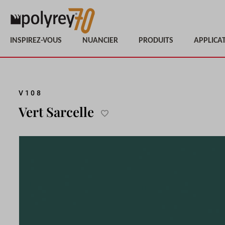
INSPIREZ-VOUS
NUANCIER
PRODUITS
APPLICA
Passer
V108
à
Vert Sarcelle
la
Ajouter
fin
à
de
la
la
liste
galerie
d'achats
d’images