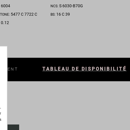
6004
S 6030-B70G
:
NCS:
5477 C 7722 C
16 C 39
TONE:
BS:
0.12
:
TABLEAU DE DISPONIBILITÉ
LEMENT
.
r
s