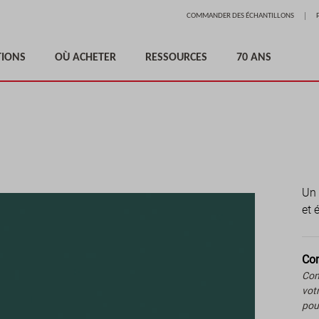
Aller
COMMANDER DES ÉCHANTILLONS
au
contenu
TIONS
OÙ ACHETER
RESSOURCES
70 ANS
Un 
et 
Com
Com
vot
pou