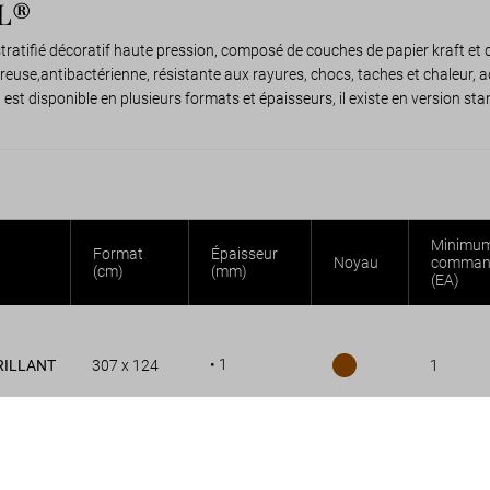
PL®
ratifié décoratif haute pression, composé de couches de papier kraft et 
reuse,antibactérienne, résistante aux rayures, chocs, taches et chaleur
il est disponible en plusieurs formats et épaisseurs, il existe en version s
Minimum
Format
Épaisseur
Noyau
comman
(cm)
(mm)
(EA)
• 1
RILLANT
307 x 124
1
• 0,8
A
215 x 97
1