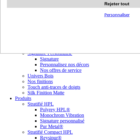
Terrazzo Passion
Rejeter tout
Authentic Travertine
Modern Tiles
Personnaliser
Crafted Tiles
Woods Custom
Nos réalisations
Nuancier
Nos décors
Library Tendances
Signature Personnalisé
Signature
Personnalisez nos décors
Nos offres de service
Univers Bois
Nos finitions
Touch anti-traces de doigts
Silk Finition Matte
Produits
Stratifié HPL
Polyrey HPL®
Monochrom Vibration
Signature personnalisé
Pur Metal®
Stratifié Compact HPL
Reysipur®