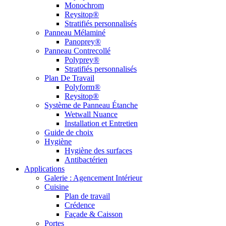
Monochrom
Reysitop®
Stratifiés personnalisés
Panneau Mélaminé
Panoprey®
Panneau Contrecollé
Polyprey®
Stratifiés personnalisés
Plan De Travail
Polyform®
Reysitop®
Système de Panneau Étanche
Wetwall Nuance
Installation et Entretien
Guide de choix
Hygiène
Hygiène des surfaces
Antibactérien
Applications
Galerie : Agencement Intérieur
Cuisine
Plan de travail
Crédence
Façade & Caisson
Portes