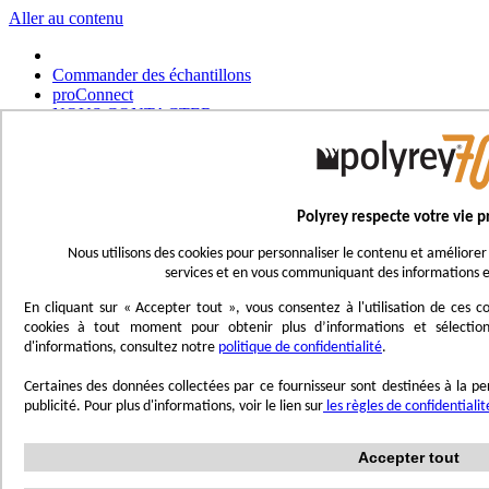
Aller au contenu
Commander des échantillons
proConnect
NOUS CONTACTER
Commander un outil
Choisir un magasin
Français
Polyrey respecte votre vie p
UK - Ireland
International
Nous utilisons des cookies pour personnaliser le contenu et améliorer 
Español
services et en vous communiquant des informations e
Português
Italiano
En cliquant sur « Accepter tout », vous consentez à l'utilisation de ces
Nederlands
cookies à tout moment pour obtenir plus d’informations et sélection
Deutsch
d'informations, consultez notre
politique de confidentialité
.
Affichage navigation
Certaines des données collectées par ce fournisseur sont destinées à la per
Menu
publicité. Pour plus d'informations, voir le lien sur
les règles de confidentiali
Inspirez-vous
Accepter tout
Trend'Lab
Marble Obsession