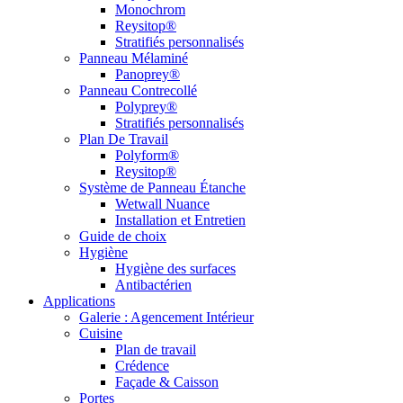
Monochrom
Reysitop®
Stratifiés personnalisés
Panneau Mélaminé
Panoprey®
Panneau Contrecollé
Polyprey®
Stratifiés personnalisés
Plan De Travail
Polyform®
Reysitop®
Système de Panneau Étanche
Wetwall Nuance
Installation et Entretien
Guide de choix
Hygiène
Hygiène des surfaces
Antibactérien
Applications
Galerie : Agencement Intérieur
Cuisine
Plan de travail
Crédence
Façade & Caisson
Portes