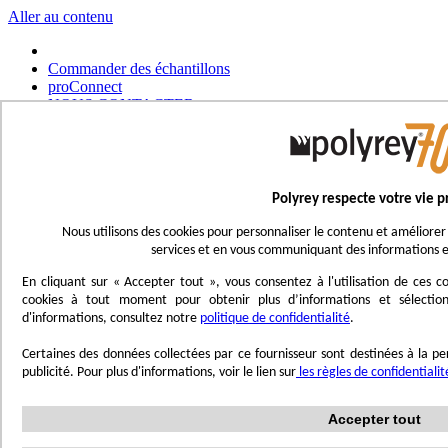
Aller au contenu
Commander des échantillons
proConnect
NOUS CONTACTER
Commander un outil
Choisir un magasin
Français
Polyrey respecte votre vie p
UK - Ireland
International
Nous utilisons des cookies pour personnaliser le contenu et améliorer 
Español
services et en vous communiquant des informations e
Português
Italiano
En cliquant sur « Accepter tout », vous consentez à l'utilisation de ces
Nederlands
cookies à tout moment pour obtenir plus d’informations et sélection
Deutsch
d'informations, consultez notre
politique de confidentialité
.
Affichage navigation
Certaines des données collectées par ce fournisseur sont destinées à la per
Menu
publicité. Pour plus d'informations, voir le lien sur
les règles de confidentiali
Inspirez-vous
Accepter tout
Trend'Lab
Marble Obsession