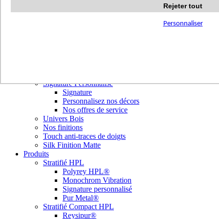
Terrazzo Passion
Rejeter tout
Authentic Travertine
Modern Tiles
Personnaliser
Crafted Tiles
Woods Custom
Nos réalisations
Nuancier
Nos décors
Library Tendances
Signature Personnalisé
Signature
Personnalisez nos décors
Nos offres de service
Univers Bois
Nos finitions
Touch anti-traces de doigts
Silk Finition Matte
Produits
Stratifié HPL
Polyrey HPL®
Monochrom Vibration
Signature personnalisé
Pur Metal®
Stratifié Compact HPL
Reysipur®