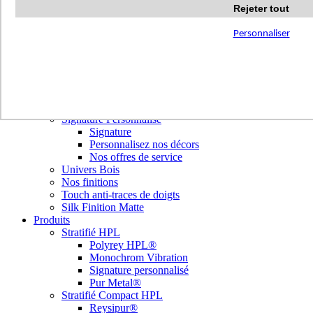
Terrazzo Passion
Rejeter tout
Authentic Travertine
Modern Tiles
Personnaliser
Crafted Tiles
Woods Custom
Nos réalisations
Nuancier
Nos décors
Library Tendances
Signature Personnalisé
Signature
Personnalisez nos décors
Nos offres de service
Univers Bois
Nos finitions
Touch anti-traces de doigts
Silk Finition Matte
Produits
Stratifié HPL
Polyrey HPL®
Monochrom Vibration
Signature personnalisé
Pur Metal®
Stratifié Compact HPL
Reysipur®