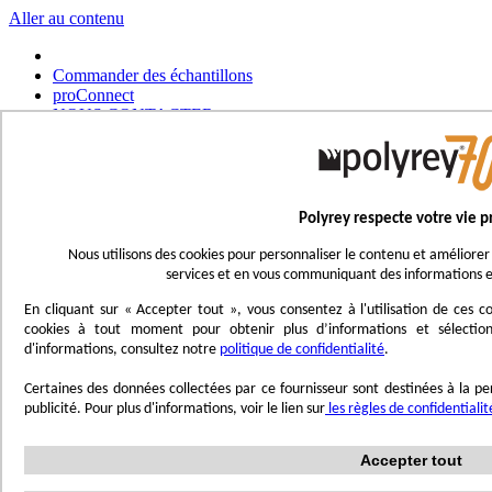
Aller au contenu
Commander des échantillons
proConnect
NOUS CONTACTER
Commander un outil
Choisir un magasin
Français
Polyrey respecte votre vie p
UK - Ireland
International
Nous utilisons des cookies pour personnaliser le contenu et améliorer 
Español
services et en vous communiquant des informations e
Português
Italiano
En cliquant sur « Accepter tout », vous consentez à l'utilisation de ces
Nederlands
cookies à tout moment pour obtenir plus d’informations et sélection
Deutsch
d'informations, consultez notre
politique de confidentialité
.
Affichage navigation
Certaines des données collectées par ce fournisseur sont destinées à la per
Menu
publicité. Pour plus d'informations, voir le lien sur
les règles de confidentiali
Inspirez-vous
Accepter tout
Trend'Lab
Marble Obsession