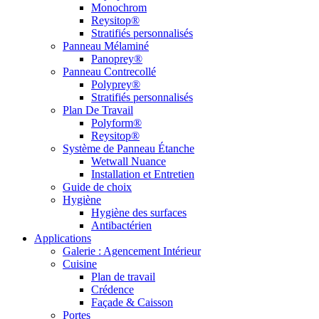
Monochrom
Reysitop®
Stratifiés personnalisés
Panneau Mélaminé
Panoprey®
Panneau Contrecollé
Polyprey®
Stratifiés personnalisés
Plan De Travail
Polyform®
Reysitop®
Système de Panneau Étanche
Wetwall Nuance
Installation et Entretien
Guide de choix
Hygiène
Hygiène des surfaces
Antibactérien
Applications
Galerie : Agencement Intérieur
Cuisine
Plan de travail
Crédence
Façade & Caisson
Portes