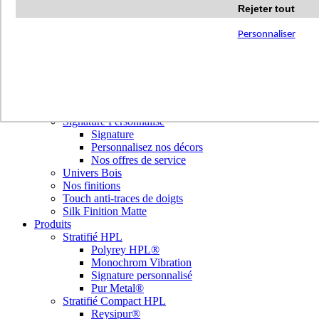
Terrazzo Passion
Rejeter tout
Authentic Travertine
Modern Tiles
Personnaliser
Crafted Tiles
Woods Custom
Nos réalisations
Nuancier
Nos décors
Library Tendances
Signature Personnalisé
Signature
Personnalisez nos décors
Nos offres de service
Univers Bois
Nos finitions
Touch anti-traces de doigts
Silk Finition Matte
Produits
Stratifié HPL
Polyrey HPL®
Monochrom Vibration
Signature personnalisé
Pur Metal®
Stratifié Compact HPL
Reysipur®