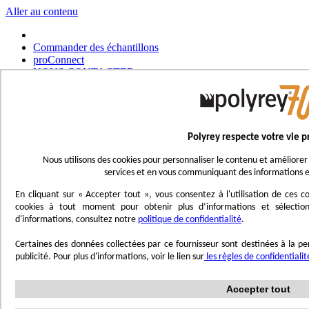
Aller au contenu
Commander des échantillons
proConnect
NOUS CONTACTER
Commander un outil
Choisir un magasin
Français
Polyrey respecte votre vie p
UK - Ireland
International
Nous utilisons des cookies pour personnaliser le contenu et améliorer 
Español
services et en vous communiquant des informations e
Português
Italiano
En cliquant sur « Accepter tout », vous consentez à l'utilisation de ces
Nederlands
cookies à tout moment pour obtenir plus d’informations et sélection
Deutsch
d'informations, consultez notre
politique de confidentialité
.
Affichage navigation
Certaines des données collectées par ce fournisseur sont destinées à la per
Menu
publicité. Pour plus d'informations, voir le lien sur
les règles de confidentiali
Inspirez-vous
Accepter tout
Trend'Lab
Marble Obsession