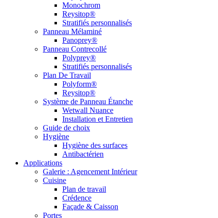
Monochrom
Reysitop®
Stratifiés personnalisés
Panneau Mélaminé
Panoprey®
Panneau Contrecollé
Polyprey®
Stratifiés personnalisés
Plan De Travail
Polyform®
Reysitop®
Système de Panneau Étanche
Wetwall Nuance
Installation et Entretien
Guide de choix
Hygiène
Hygiène des surfaces
Antibactérien
Applications
Galerie : Agencement Intérieur
Cuisine
Plan de travail
Crédence
Façade & Caisson
Portes