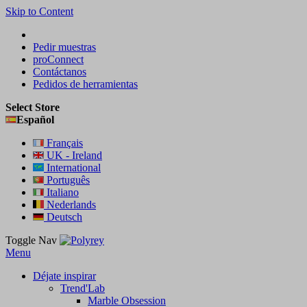
Skip to Content
Pedir muestras
proConnect
Contáctanos
Pedidos de herramientas
Select Store
Español
Français
UK - Ireland
International
Português
Italiano
Nederlands
Deutsch
Toggle Nav
Menu
Déjate inspirar
Trend'Lab
Marble Obsession