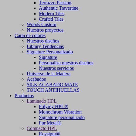
Terrazzo Passion
Authentic Travertine
Modern Tiles
Crafted Tiles
Woods Custom
Nuestros proyectos
Carta de colores
Nuestros diseños
Library Tendencias
Signature Personalizado
Signature
Personaliza nuestros diseños
Nuestros servicios
Universo de la Madera
Acabados
SILK ACABADO MATE
TOUCH ANTIHUELLAS
Productos
Laminado HPL
Polyrey HPL®
Monochrom Vibration
Signature personalizado
Pur Metal®
Compacto HPL
Reysipur®