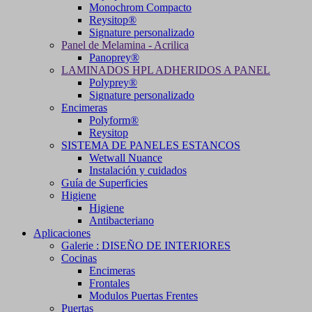
Monochrom Compacto
Reysitop®
Signature personalizado
Panel de Melamina - Acrilica
Panoprey®
LAMINADOS HPL ADHERIDOS A PANEL
Polyprey®
Signature personalizado
Encimeras
Polyform®
Reysitop
SISTEMA DE PANELES ESTANCOS
Wetwall Nuance
Instalación y cuidados
Guía de Superficies
Higiene
Higiene
Antibacteriano
Aplicaciones
Galerie : DISEÑO DE INTERIORES
Cocinas
Encimeras
Frontales
Modulos Puertas Frentes
Puertas