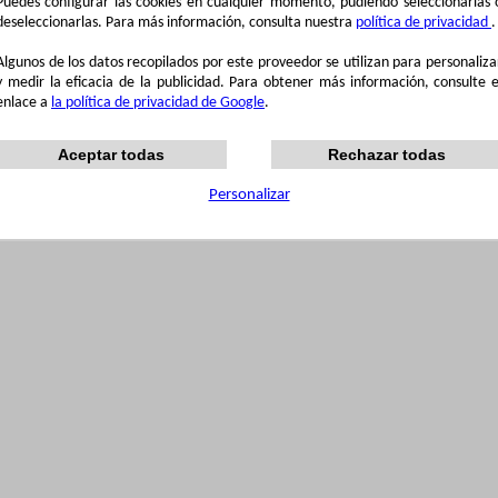
Puedes configurar las cookies en cualquier momento, pudiendo seleccionarlas 
deseleccionarlas. Para más información, consulta nuestra
política de privacidad
.
Algunos de los datos recopilados por este proveedor se utilizan para personaliza
y medir la eficacia de la publicidad. Para obtener más información, consulte e
enlace a
la política de privacidad de Google
.
Aceptar todas
Rechazar todas
Personalizar