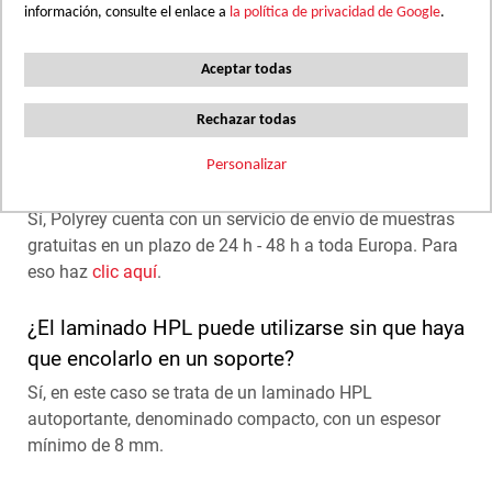
información, consulte el enlace a
la política de privacidad de Google
.
muestras.
Nuestro departamento técnico se encuentra a su
Aceptar todas
disposición para responder a sus solicitudes de muestras
o para darle información. Puede contactar con ellos
Rechazar todas
llamando al +33 (0) 53 73 56 89.
Personalizar
¿Se pueden pedir muestras?
Sí, Polyrey cuenta con un servicio de envío de muestras
gratuitas en un plazo de 24 h - 48 h a toda Europa. Para
eso haz
clic aquí
.
¿El laminado HPL puede utilizarse sin que haya
que encolarlo en un soporte?
Sí, en este caso se trata de un laminado HPL
autoportante, denominado compacto, con un espesor
mínimo de 8 mm.