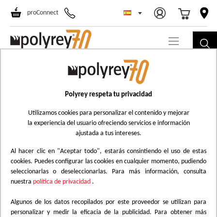
Select Store
Ski
proConnect
to
Co
PREGUNTAS Y RESPUESTAS
Seleccione una categoría de preguntas/respuestas a
Polyrey respeta tu privacidad
continuación :
Utilizamos cookies para personalizar el contenido y mejorar
la experiencia del usuario ofreciendo servicios e información
ajustada a tus intereses.
¿Cómo se piden las muestras?
Al hacer clic en "Aceptar todo", estarás consintiendo el uso de estas
cookies. Puedes configurar las cookies en cualquier momento, pudiendo
Acceda a nuestra tienda online. Navegue por el
seleccionarlas o deseleccionarlas. Para más información, consulta
escaparate y visualice los diseños que más le gusten.
nuestra
política de privacidad
.
Encontrará todas las especificaciones técnicas de cada
producto, así como los formatos y acabados disponibles.
Algunos de los datos recopilados por este proveedor se utilizan para
Añada a la cesta los diseños que desee y pida las
personalizar y medir la eficacia de la publicidad. Para obtener más