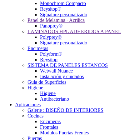
Monochrom Compacto
Reysitop®
Signature personalizado
Panel de Melamina - Acrilica
Panoprey®
LAMINADOS HPL ADHERIDOS A PANEL
Polyprey®
Signature personalizado
Encimeras
Polyform®
Reysitop
SISTEMA DE PANELES ESTANCOS
Wetwall Nuance
Instalación y cuidados
Guía de Superficies
Higiene
Higiene
Antibacteriano
Aplicaciones
Galerie : DISEÑO DE INTERIORES
Cocinas
Encimeras
Frontales
Modulos Puertas Frentes
Puertas