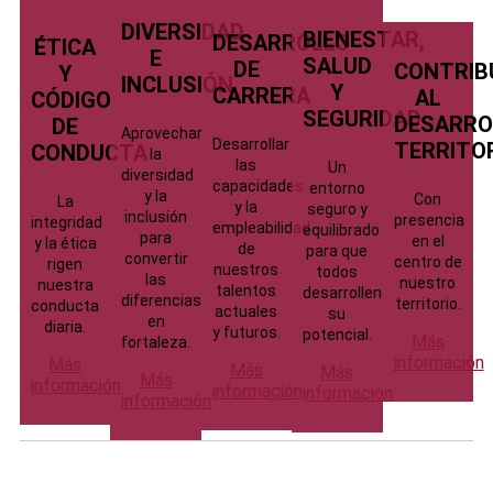
DIVERSIDAD
BIENESTAR,
DESARROLLO
ÉTICA
E
SALUD
DE
CONTRIB
Y
INCLUSIÓN
Y
CARRERA
AL
CÓDIGO
SEGURIDAD
DESARRO
DE
Aprovechar
Desarrollar
TERRITO
CONDUCTA
la
las
Un
diversidad
capacidades
entorno
y la
Con
La
y la
seguro y
inclusión
presencia
integridad
empleabilidad
equilibrado
para
en el
y la ética
de
para que
convertir
centro de
rigen
nuestros
todos
las
nuestro
nuestra
talentos
desarrollen
diferencias
territorio.
conducta
actuales
su
en
diaria.
y futuros.
potencial.
Más
fortaleza.
información
Más
Más
Más
Más
información
información
información
información