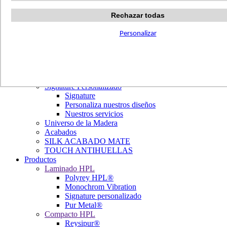
Terrazzo Passion
Authentic Travertine
Rechazar todas
Modern Tiles
Crafted Tiles
Personalizar
Woods Custom
Nuestros proyectos
Carta de colores
Nuestros diseños
Library Tendencias
Signature Personalizado
Signature
Personaliza nuestros diseños
Nuestros servicios
Universo de la Madera
Acabados
SILK ACABADO MATE
TOUCH ANTIHUELLAS
Productos
Laminado HPL
Polyrey HPL®
Monochrom Vibration
Signature personalizado
Pur Metal®
Compacto HPL
Reysipur®