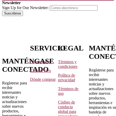
Newsletter
Sign Up for Our Newsletter:
Suscribirse
SERVICIO
LEGAL
MANTÉ
CONEC
MANTÉNGASE
Contáctenos
Términos y
condiciones
CONECTADO
Regístrese para
Chat en vivo
recibir
Política de
Dónde comprar
interesantes
privacidad
Regístrese para
noticias y
recibir
Términos de
actualizaciones
interesantes
uso
sobre nuevos
noticias y
productos,
actualizaciones
Código de
herramientas e
sobre nuevos
conducta
inspiración en s
productos,
global para
bandeja de
herramientas e