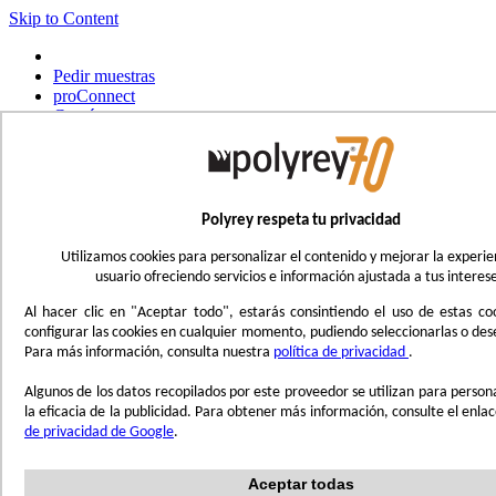
Skip to Content
Pedir muestras
proConnect
Contáctanos
Pedidos de herramientas
Select Store
Español
Polyrey respeta tu privacidad
Français
UK - Ireland
Utilizamos cookies para personalizar el contenido y mejorar la experie
International
usuario ofreciendo servicios e información ajustada a tus interese
Português
Italiano
Al hacer clic en "Aceptar todo", estarás consintiendo el uso de estas co
Nederlands
configurar las cookies en cualquier momento, pudiendo seleccionarlas o des
Deutsch
Para más información, consulta nuestra
política de privacidad
.
Toggle Nav
Algunos de los datos recopilados por este proveedor se utilizan para person
Menu
la eficacia de la publicidad. Para obtener más información, consulte el enla
de privacidad de Google
.
Déjate inspirar
Trend'Lab
Aceptar todas
Marble Obsession