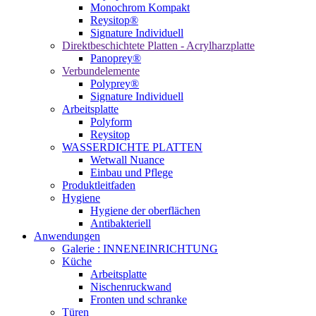
Monochrom Kompakt
Reysitop®
Signature Individuell
Direktbeschichtete Platten - Acrylharzplatte
Panoprey®
Verbundelemente
Polyprey®
Signature Individuell
Arbeitsplatte
Polyform
Reysitop
WASSERDICHTE PLATTEN
Wetwall Nuance
Einbau und Pflege
Produktleitfaden
Hygiene
Hygiene der oberflächen
Antibakteriell
Anwendungen
Galerie : INNENEINRICHTUNG
Küche
Arbeitsplatte
Nischenruckwand
Fronten und schranke
Türen