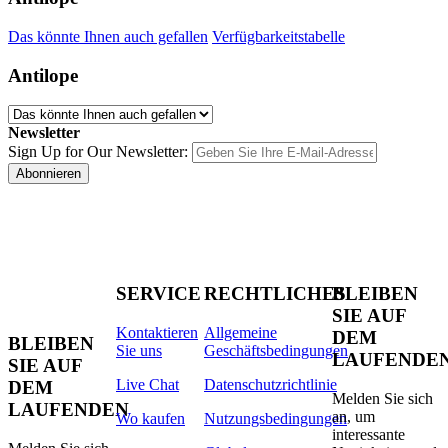
Das könnte Ihnen auch gefallen
Verfügbarkeitstabelle
Antilope
Newsletter
Sign Up for Our Newsletter:
Abonnieren
SERVICE
RECHTLICHES
BLEIBEN
SIE AUF
Kontaktieren
Allgemeine
DEM
BLEIBEN
Sie uns
Geschäftsbedingungen
LAUFENDE
SIE AUF
Live Chat
Datenschutzrichtlinie
DEM
Melden Sie sich
LAUFENDEN
an, um
Wo kaufen
Nutzungsbedingungen
interessante