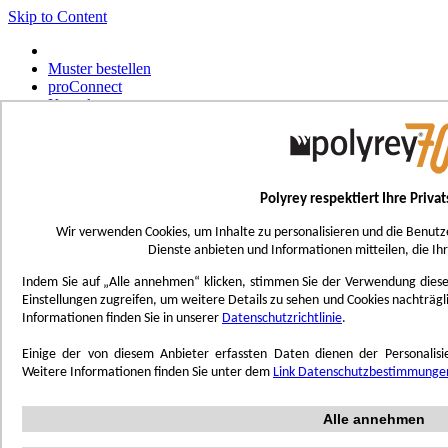
Skip to Content
Muster bestellen
proConnect
Kontakt
Werkzeug-Bestellungen
Select Store
Deutsch
Polyrey respektiert Ihre Priva
Français
UK - Ireland
Wir verwenden Cookies, um Inhalte zu personalisieren und die Benutz
International
Dienste anbieten und Informationen mitteilen, die Ih
Español
Português
Indem Sie auf „Alle annehmen“ klicken, stimmen Sie der Verwendung dieser 
Italiano
Einstellungen zugreifen, um weitere Details zu sehen und Cookies nachträg
Nederlands
Informationen finden Sie in unserer
Datenschutzrichtlinie
.
Toggle Nav
Einige der von diesem Anbieter erfassten Daten dienen der Personali
Menu
Weitere Informationen finden Sie unter dem
Link Datenschutzbestimmunge
Inspiration
Alle annehmen
Trend'Lab
Marble Obsession