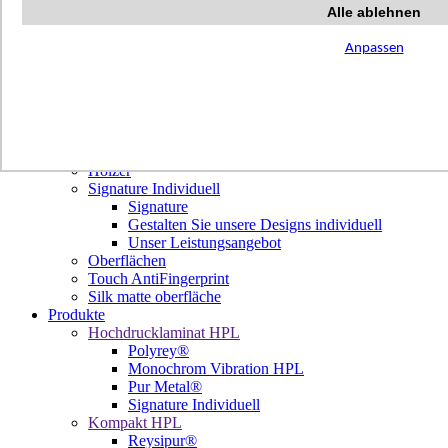
Terrazzo Passion
Alle ablehnen
Authentic Travertine
Modern Tiles
Anpassen
Crafted Tiles
Woods Custom
Projekte
Design
Unsere Dekore
Library Trending
Hölzer
Signature Individuell
Signature
Gestalten Sie unsere Designs individuell
Unser Leistungsangebot
Oberflächen
Touch AntiFingerprint
Silk matte oberfläche
Produkte
Hochdrucklaminat HPL
Polyrey®
Monochrom Vibration HPL
Pur Metal®
Signature Individuell
Kompakt HPL
Reysipur®