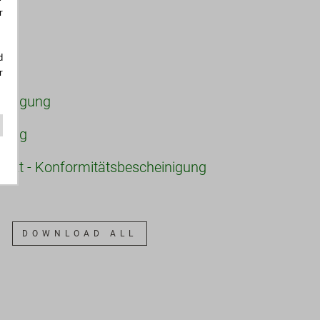
r
d
r
einigung
ärung
akt - Konformitätsbescheinigung
DOWNLOAD ALL