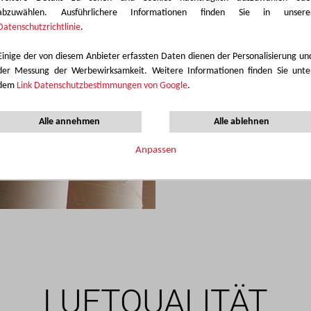
FSC-Zertifikat
abzuwählen. Ausführlichere Informationen finden Sie in unsere
Datenschutzrichtlinie
.
EUTR
Einige der von diesem Anbieter erfassten Daten dienen der Personalisierung un
ROHS
der Messung der Werbewirksamkeit. Weitere Informationen finden Sie unte
dem
Link Datenschutzbestimmungen von Google
.
Konformitätsbesch
Alle annehmen
Alle ablehnen
Umwelt-Selbsterkl
Anpassen
Polyrey HPL - Komp
LUFTQUALITÄT