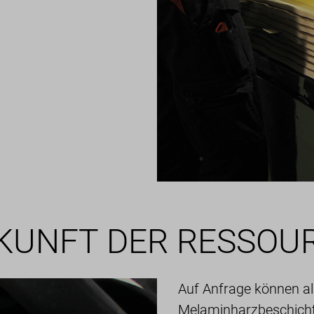
KUNFT DER RESSOU
Auf Anfrage können a
Melaminharzbeschicht