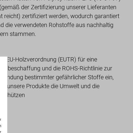
emäß der Zertifizierung unserer Lieferanten
 reicht) zertifiziert werden, wodurch garantiert
nd die verwendeten Rohstoffe aus nachhaltig
dern stammen.
ie EU-Holzverordnung (EUTR) für eine
olzbeschaffung und die ROHS-Richtlinie zur
endung bestimmter gefährlicher Stoffe ein,
ass unsere Produkte die Umwelt und die
r schützen
r
m
r