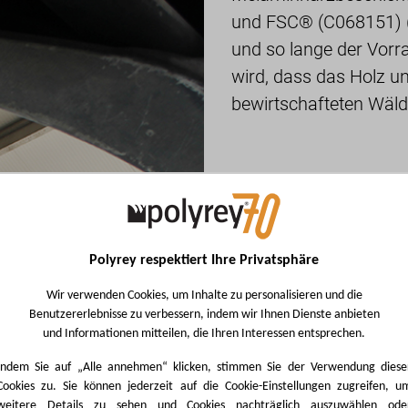
und FSC® (C068151) (g
und so lange der Vorrat
wird, dass das Holz u
bewirtschafteten Wäl
Außerdem halten wir d
verantwortungsvolle H
Beschränkung der Verw
Polyrey respektiert Ihre Privatsphäre
um sicherzustellen, d
Gesundheit der Nutze
Wir verwenden Cookies, um Inhalte zu personalisieren und die
Benutzererlebnisse zu verbessern, indem wir Ihnen Dienste anbieten
und Informationen mitteilen, die Ihren Interessen entsprechen.
PEFC-Zertifikat
Indem Sie auf „Alle annehmen“ klicken, stimmen Sie der Verwendung diese
Cookies zu. Sie können jederzeit auf die Cookie-Einstellungen zugreifen, u
weitere Details zu sehen und Cookies nachträglich auszuwählen ode