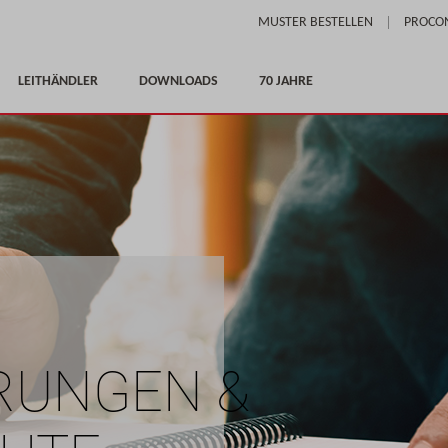
Skip
MUSTER BESTELLEN
PROCO
to
Content
LEITHÄNDLER
DOWNLOADS
70 JAHRE
ERUNGEN &