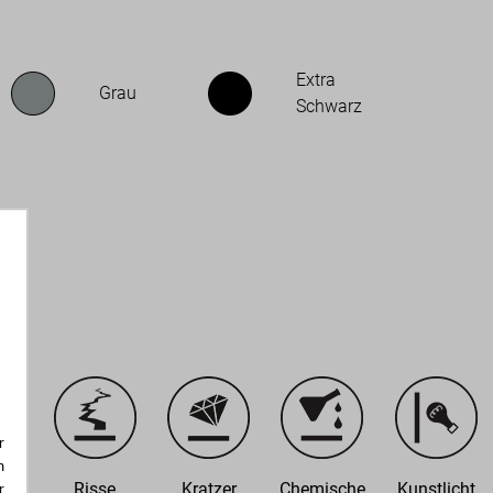
Extra
Grau
Schwarz
r
m
tbar
Risse
Kratzer
Chemische
Kunstlicht
r