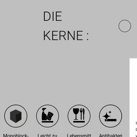
DIE
KERNE :
Monoblock-
Leicht zu
Lebensmitt
Antibakteri
Ab