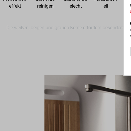
effekt
reinigen
elecht
ell
Die weißen, beigen und grauen Kerne erfordern besondere Sor