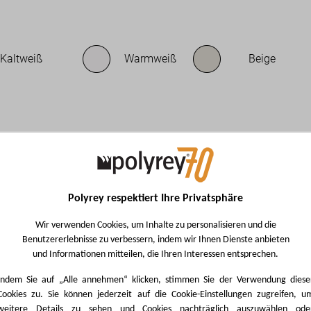
Kaltweiß
Warmweiß
Beige
PERFORMANCE
Polyrey respektiert Ihre Privatsphäre
Wir verwenden Cookies, um Inhalte zu personalisieren und die
Benutzererlebnisse zu verbessern, indem wir Ihnen Dienste anbieten
und Informationen mitteilen, die Ihren Interessen entsprechen.
Indem Sie auf „Alle annehmen“ klicken, stimmen Sie der Verwendung diese
Cookies zu. Sie können jederzeit auf die Cookie-Einstellungen zugreifen, u
riebfest
Stöße
Unverrottba
Hitzebestä
Bearbei
weitere Details zu sehen und Cookies nachträglich auszuwählen ode