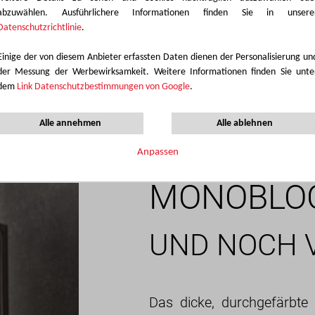
abzuwählen. Ausführlichere Informationen finden Sie in unsere
r
ndig bis
Datenschutzrichtlinie
.
180 °C
Einige der von diesem Anbieter erfassten Daten dienen der Personalisierung un
gfalt beim Zuschnitt. Für ein optimales Ergebnis stehen Ihnen un
der Messung der Werbewirksamkeit. Weitere Informationen finden Sie unte
Datenblätter und Verarbeitungsblätter auf polyrey.com
dem
Link Datenschutzbestimmungen von Google
.
Alle annehmen
Alle ablehnen
Anpassen
MONOBLOC
UND NOCH 
Das dicke, durchgefärbt