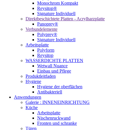
Monochrom Kompakt
Reysitop®
Signature Individuell
Direktbeschichtete Platten - Acrylharzplatte
Panoprey®
Verbundelemente
Polyprey®
Signature Individuell
Arbeitsplatte
Polyform
Reysitop
WASSERDICHTE PLATTEN
Wetwall Nuance
Einbau und Pflege
Produktleitfaden
Hygiene
Hygiene der oberflächen
Antibakteriell
Anwendungen
Galerie : INNENEINRICHTUNG
Küche
Arbeitsplatte
Nischenruckwand
Fronten und schranke
Türen