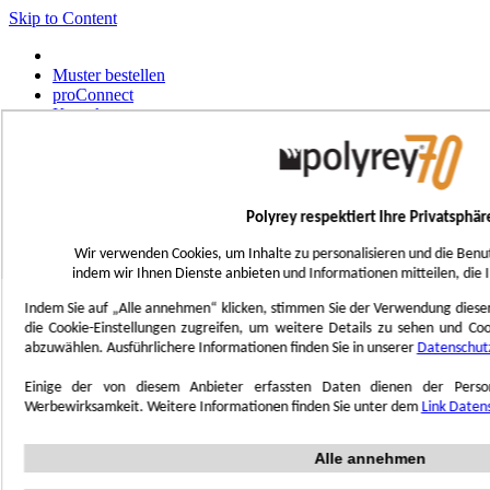
Skip to Content
Muster bestellen
proConnect
Kontakt
Werkzeug-Bestellungen
Select Store
Deutsch
Polyrey respektiert Ihre Privatsphär
Français
UK - Ireland
Wir verwenden Cookies, um Inhalte zu personalisieren und die Benu
International
indem wir Ihnen Dienste anbieten und Informationen mitteilen, die 
Español
Português
Indem Sie auf „Alle annehmen“ klicken, stimmen Sie der Verwendung dieser 
Italiano
die Cookie-Einstellungen zugreifen, um weitere Details zu sehen und Co
Nederlands
abzuwählen. Ausführlichere Informationen finden Sie in unserer
Datenschutz
Toggle Nav
Einige der von diesem Anbieter erfassten Daten dienen der Perso
Menu
Werbewirksamkeit. Weitere Informationen finden Sie unter dem
Link Date
Inspiration
Alle annehmen
Trend'Lab
Marble Obsession