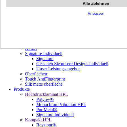
Terrazzo Passion
Alle ablehnen
Authentic Travertine
Modern Tiles
Anpassen
Crafted Tiles
Woods Custom
Projekte
Design
Unsere Dekore
Library Trending
Hölzer
Signature Individuell
Signature
Gestalten Sie unsere Designs individuell
Unser Leistungsangebot
Oberflächen
Touch AntiFingerprint
Silk matte oberfläche
Produkte
Hochdrucklaminat HPL
Polyrey®
Monochrom Vibration HPL
Pur Metal®
Signature Individuell
Kompakt HPL
Reysipur®