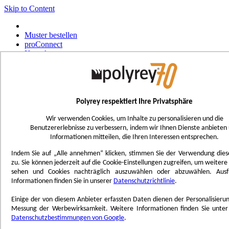
Skip to Content
Muster bestellen
proConnect
Kontakt
Werkzeug-Bestellungen
Select Store
Deutsch
Polyrey respektiert Ihre Privatsphäre
Français
UK - Ireland
Wir verwenden Cookies, um Inhalte zu personalisieren und die
International
Benutzererlebnisse zu verbessern, indem wir Ihnen Dienste anbieten
Español
Informationen mitteilen, die Ihren Interessen entsprechen.
Português
Italiano
Indem Sie auf „Alle annehmen“ klicken, stimmen Sie der Verwendung dies
Nederlands
zu. Sie können jederzeit auf die Cookie-Einstellungen zugreifen, um weitere 
sehen und Cookies nachträglich auszuwählen oder abzuwählen. Ausfü
Toggle Nav
Informationen finden Sie in unserer
Datenschutzrichtlinie
.
Menu
Einige der von diesem Anbieter erfassten Daten dienen der Personalisieru
Inspiration
Messung der Werbewirksamkeit. Weitere Informationen finden Sie unt
Trend'Lab
Datenschutzbestimmungen von Google
.
Marble Obsession