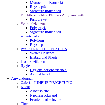
Monochrom Kompakt
Reysitop®
Signature Individuell
Direktbeschichtete Platten - Acrylharzplatte
Panoprey®
Verbundelemente
Polyprey®
Signature Individuell
Arbeitsplatte
Polyform
Reysitop
WASSERDICHTE PLATTEN
Wetwall Nuance
Einbau und Pflege
Produktleitfaden
Hygiene
Hygiene der oberflächen
Antibakteriell
Anwendungen
Galerie : INNENEINRICHTUNG
Küche
Arbeitsplatte
Nischenruckwand
Fronten und schranke
Türen