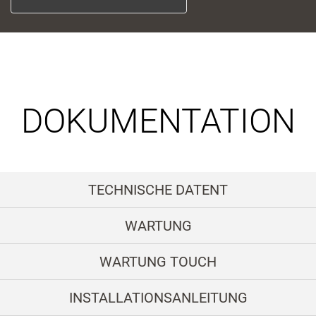
Wählen Sie Ihr Paneel für eine
horizontale Anwendung richtig
aus.
DOKUMENTATION
Video
TECHNISCHE DATENT
WARTUNG
WARTUNG TOUCH
INSTALLATIONSANLEITUNG