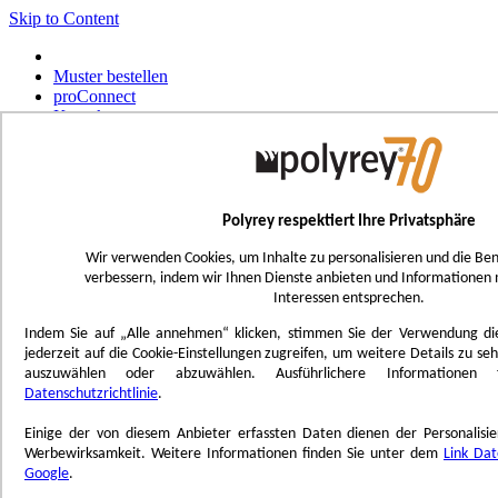
Skip to Content
Muster bestellen
proConnect
Kontakt
Werkzeug-Bestellungen
Select Store
Deutsch
Polyrey respektiert Ihre Privatsphäre
Français
UK - Ireland
Wir verwenden Cookies, um Inhalte zu personalisieren und die Ben
International
verbessern, indem wir Ihnen Dienste anbieten und Informationen m
Español
Interessen entsprechen.
Português
Italiano
Indem Sie auf „Alle annehmen“ klicken, stimmen Sie der Verwendung die
Nederlands
jederzeit auf die Cookie-Einstellungen zugreifen, um weitere Details zu se
auszuwählen oder abzuwählen. Ausführlichere Informationen
Toggle Nav
Datenschutzrichtlinie
.
Menu
Einige der von diesem Anbieter erfassten Daten dienen der Personalis
Inspiration
Werbewirksamkeit. Weitere Informationen finden Sie unter dem
Link Da
Trend'Lab
Google
.
Marble Obsession