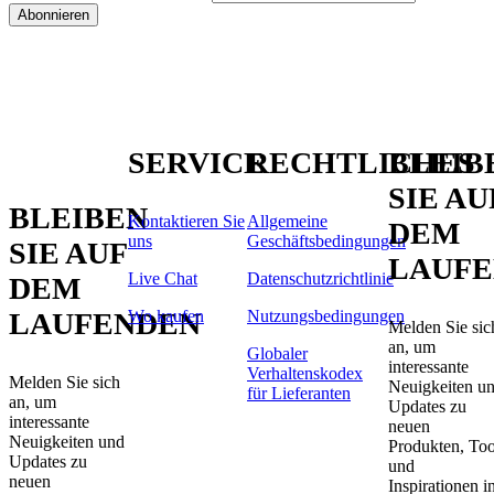
Abonnieren
SERVICE
RECHTLICHES
BLEIB
SIE AU
BLEIBEN
Kontaktieren Sie
Allgemeine
DEM
uns
Geschäftsbedingungen
SIE AUF
LAUF
Live Chat
Datenschutzrichtlinie
DEM
LAUFENDEN
Wo kaufen
Nutzungsbedingungen
Melden Sie sic
an, um
Globaler
interessante
Verhaltenskodex
Melden Sie sich
Neuigkeiten u
für Lieferanten
an, um
Updates zu
interessante
neuen
Neuigkeiten und
Produkten, Too
Updates zu
und
neuen
Inspirationen i