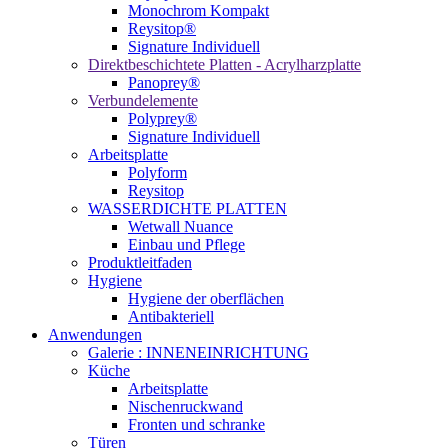
Monochrom Kompakt
Reysitop®
Signature Individuell
Direktbeschichtete Platten - Acrylharzplatte
Panoprey®
Verbundelemente
Polyprey®
Signature Individuell
Arbeitsplatte
Polyform
Reysitop
WASSERDICHTE PLATTEN
Wetwall Nuance
Einbau und Pflege
Produktleitfaden
Hygiene
Hygiene der oberflächen
Antibakteriell
Anwendungen
Galerie : INNENEINRICHTUNG
Küche
Arbeitsplatte
Nischenruckwand
Fronten und schranke
Türen