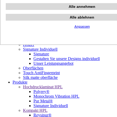
Terrazzo Passion
Alle annehmen
Authentic Travertine
Modern Tiles
Crafted Tiles
Alle ablehnen
Woods Custom
Projekte
Anpassen
Design
Unsere Dekore
Library Trending
Hölzer
Signature Individuell
Signature
Gestalten Sie unsere Designs individuell
Unser Leistungsangebot
Oberflächen
Touch AntiFingerprint
Silk matte oberfläche
Produkte
Hochdrucklaminat HPL
Polyrey®
Monochrom Vibration HPL
Pur Metal®
Signature Individuell
Kompakt HPL
Reysipur®