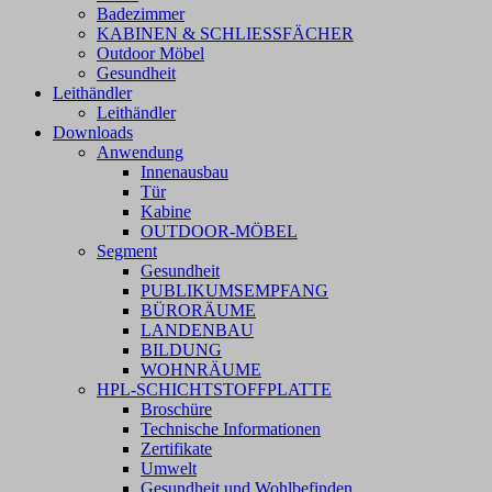
Badezimmer
KABINEN & SCHLIESSFÄCHER
Outdoor Möbel
Gesundheit
Leithändler
Leithändler
Downloads
Anwendung
Innenausbau
Tür
Kabine
OUTDOOR-MÖBEL
Segment
Gesundheit
PUBLIKUMSEMPFANG
BÜRORÄUME
LANDENBAU
BILDUNG
WOHNRÄUME
HPL-SCHICHTSTOFFPLATTE
Broschüre
Technische Informationen
Zertifikate
Umwelt
Gesundheit und Wohlbefinden