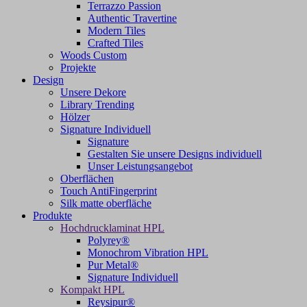
Terrazzo Passion
Authentic Travertine
Modern Tiles
Crafted Tiles
Woods Custom
Projekte
Design
Unsere Dekore
Library Trending
Hölzer
Signature Individuell
Signature
Gestalten Sie unsere Designs individuell
Unser Leistungsangebot
Oberflächen
Touch AntiFingerprint
Silk matte oberfläche
Produkte
Hochdrucklaminat HPL
Polyrey®
Monochrom Vibration HPL
Pur Metal®
Signature Individuell
Kompakt HPL
Reysipur®