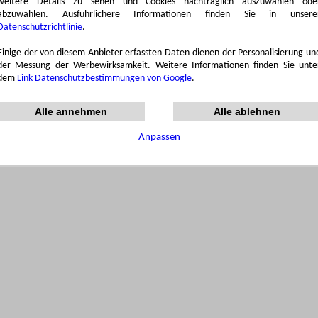
weitere Details zu sehen und Cookies nachträglich auszuwählen ode
abzuwählen. Ausführlichere Informationen finden Sie in unsere
Datenschutzrichtlinie
.
Einige der von diesem Anbieter erfassten Daten dienen der Personalisierung un
der Messung der Werbewirksamkeit. Weitere Informationen finden Sie unte
dem
Link Datenschutzbestimmungen von Google
.
Alle annehmen
Alle ablehnen
Anpassen