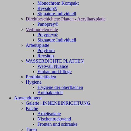
Monochrom Kompakt
Reysitop®
Signature Individuell
Direktbeschichtete Platten - Acrylharzplatte
Panoprey®
Verbundelemente
Polyprey®
Signature Individuell
Arbeitsplatte
Polyform
Reysitop
WASSERDICHTE PLATTEN
Wetwall Nuance
Einbau und Pflege
Produktleitfaden
Hygiene
Hygiene der oberflächen
Antibakteriell
Anwendungen
Galerie : INNENEINRICHTUNG
Küche
Arbeitsplatte
Nischenruckwand
Fronten und schranke
Türen