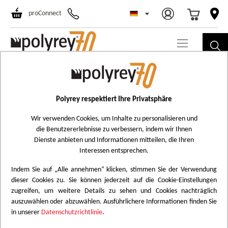
Select Store
Ski
proConnect
to
Co
Skip
H025
to
Pommier de Honfleur
the
Polyrey respektiert Ihre Privatsphäre
Add
end
to
Wir verwenden Cookies, um Inhalte zu personalisieren und
of
die Benutzererlebnisse zu verbessern, indem wir Ihnen
Wish
the
Dienste anbieten und Informationen mitteilen, die Ihren
List
images
Interessen entsprechen.
gallery
Indem Sie auf „Alle annehmen“ klicken, stimmen Sie der Verwendung
dieser Cookies zu. Sie können jederzeit auf die Cookie-Einstellungen
zugreifen, um weitere Details zu sehen und Cookies nachträglich
auszuwählen oder abzuwählen. Ausführlichere Informationen finden Sie
in unserer
Datenschutzrichtlinie
.