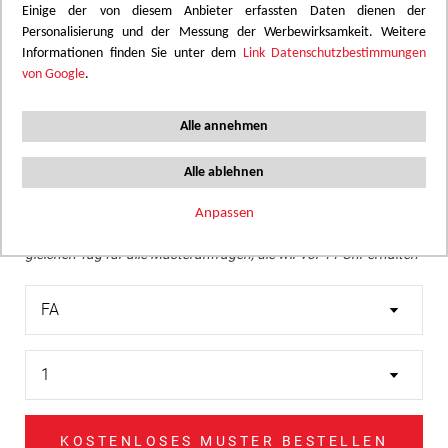
Einige der von diesem Anbieter erfassten Daten dienen der
Personalisierung und der Messung der Werbewirksamkeit. Weitere
Wir empfehlen eine Überprüfung des gewünschten Farbtons
Informationen finden Sie unter dem
Link Datenschutzbestimmungen
mithilfe eines echten Musters.
von Google
.
Skip
Glasoptik in sanftem Grün, die ein Gefühl von Frische
to
Alle annehmen
und eleganter Transparenz vermittelt.
the
beginning
Alle ablehnen
of
Muster bestellen
the
Anpassen
Kostenloser Versand zu Ihnen oder zu Ihrem Kunden am
images
gleichen Tag für alle Musteranfragen, die wir vor 11 Uhr erhalten
gallery
KOSTENLOSES MUSTER BESTELLEN