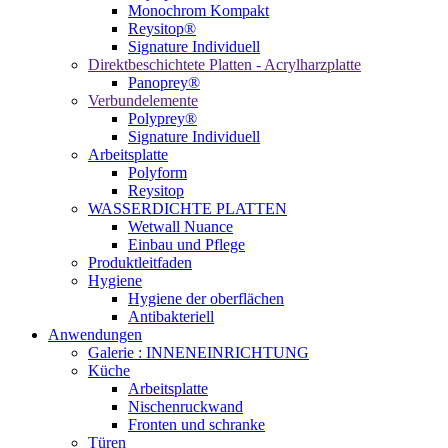
Monochrom Kompakt
Reysitop®
Signature Individuell
Direktbeschichtete Platten - Acrylharzplatte
Panoprey®
Verbundelemente
Polyprey®
Signature Individuell
Arbeitsplatte
Polyform
Reysitop
WASSERDICHTE PLATTEN
Wetwall Nuance
Einbau und Pflege
Produktleitfaden
Hygiene
Hygiene der oberflächen
Antibakteriell
Anwendungen
Galerie : INNENEINRICHTUNG
Küche
Arbeitsplatte
Nischenruckwand
Fronten und schranke
Türen