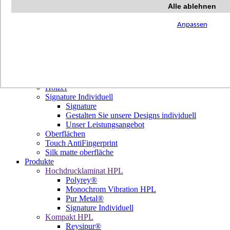
Terrazzo Passion
Alle ablehnen
Authentic Travertine
Modern Tiles
Anpassen
Crafted Tiles
Woods Custom
Projekte
Design
Unsere Dekore
Library Trending
Hölzer
Signature Individuell
Signature
Gestalten Sie unsere Designs individuell
Unser Leistungsangebot
Oberflächen
Touch AntiFingerprint
Silk matte oberfläche
Produkte
Hochdrucklaminat HPL
Polyrey®
Monochrom Vibration HPL
Pur Metal®
Signature Individuell
Kompakt HPL
Reysipur®