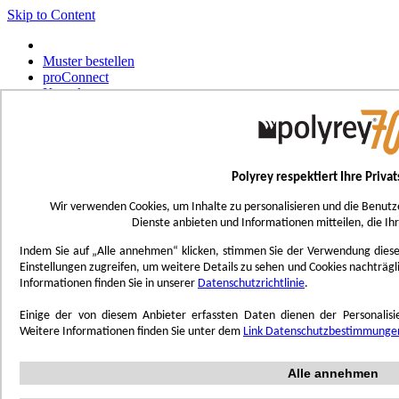
Skip to Content
Muster bestellen
proConnect
Kontakt
Werkzeug-Bestellungen
Select Store
Deutsch
Polyrey respektiert Ihre Priva
Français
UK - Ireland
Wir verwenden Cookies, um Inhalte zu personalisieren und die Benutz
International
Dienste anbieten und Informationen mitteilen, die Ih
Español
Português
Indem Sie auf „Alle annehmen“ klicken, stimmen Sie der Verwendung dieser 
Italiano
Einstellungen zugreifen, um weitere Details zu sehen und Cookies nachträg
Nederlands
Informationen finden Sie in unserer
Datenschutzrichtlinie
.
Toggle Nav
Einige der von diesem Anbieter erfassten Daten dienen der Personali
Menu
Weitere Informationen finden Sie unter dem
Link Datenschutzbestimmunge
Inspiration
Alle annehmen
Trend'Lab
Marble Obsession