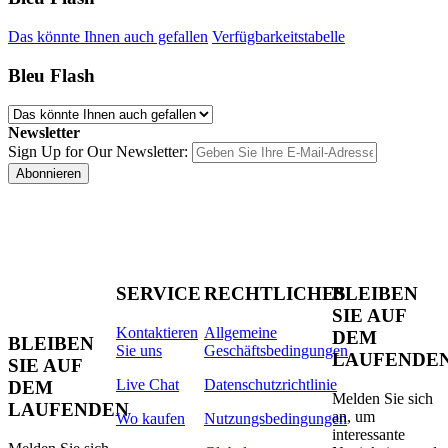
Das könnte Ihnen auch gefallen
Verfügbarkeitstabelle
Bleu Flash
Newsletter
Sign Up for Our Newsletter:
Abonnieren
SERVICE
RECHTLICHES
BLEIBEN
SIE AUF
Kontaktieren
Allgemeine
DEM
BLEIBEN
Sie uns
Geschäftsbedingungen
LAUFENDE
SIE AUF
Live Chat
Datenschutzrichtlinie
DEM
Melden Sie sich
LAUFENDEN
an, um
Wo kaufen
Nutzungsbedingungen
interessante