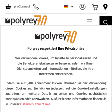
Select Store
Ski
proConnect
to
Co
Skip
B141
to
Bronze Brossé
the
Polyrey respektiert Ihre Privatsphäre
Add
end
to
Wir verwenden Cookies, um Inhalte zu personalisieren und
of
die Benutzererlebnisse zu verbessern, indem wir Ihnen
Wish
the
Dienste anbieten und Informationen mitteilen, die Ihren
List
images
Interessen entsprechen.
gallery
Indem Sie auf „Alle annehmen“ klicken, stimmen Sie der Verwendung
dieser Cookies zu. Sie können jederzeit auf die Cookie-Einstellungen
zugreifen, um weitere Details zu sehen und Cookies nachträglich
Standard HPL Finish
auszuwählen oder abzuwählen. Ausführlichere Informationen finden Sie
in unserer
Datenschutzrichtlinie
.