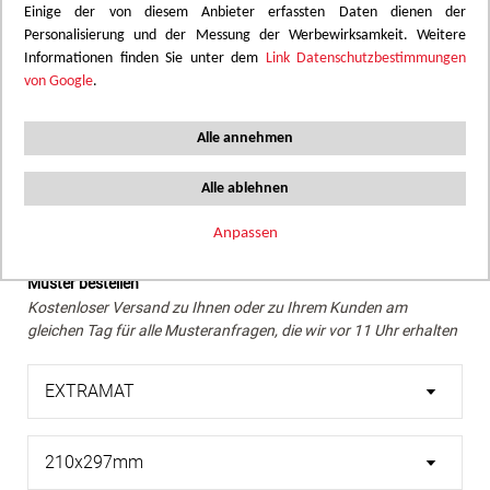
Einige der von diesem Anbieter erfassten Daten dienen der
Personalisierung und der Messung der Werbewirksamkeit. Weitere
Wir empfehlen eine Überprüfung des gewünschten Farbtons
Informationen finden Sie unter dem
Link Datenschutzbestimmungen
mithilfe eines echten Musters.
von Google
.
Skip
Bernsteinfarbene Kirscheiche mit warmen Nuancen,
to
Alle annehmen
feiner und regelmäßiger Maserung. Eine elegante
the
Holzstruktur, die modernen Innenräumen Charme und
beginning
Alle ablehnen
Gemütlichkeit verleiht.
of
the
Anpassen
images
Muster bestellen
gallery
Kostenloser Versand zu Ihnen oder zu Ihrem Kunden am
gleichen Tag für alle Musteranfragen, die wir vor 11 Uhr erhalten