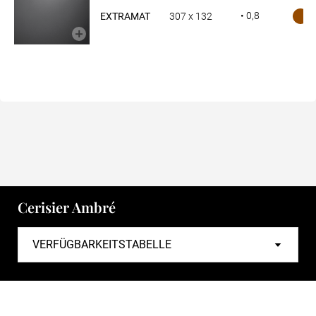
• 0,8
EXTRAMAT
307 x 132
Cerisier Ambré