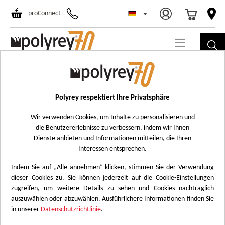
Select Store
Ski
proConnect
to
Co
Skip
C187
to
Cerisier Ambré
the
Polyrey respektiert Ihre Privatsphäre
Add
end
to
Wir verwenden Cookies, um Inhalte zu personalisieren und
of
die Benutzererlebnisse zu verbessern, indem wir Ihnen
Wish
the
Dienste anbieten und Informationen mitteilen, die Ihren
List
images
Interessen entsprechen.
gallery
Indem Sie auf „Alle annehmen“ klicken, stimmen Sie der Verwendung
dieser Cookies zu. Sie können jederzeit auf die Cookie-Einstellungen
zugreifen, um weitere Details zu sehen und Cookies nachträglich
auszuwählen oder abzuwählen. Ausführlichere Informationen finden Sie
in unserer
Datenschutzrichtlinie
.