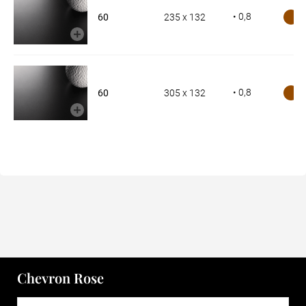
• 0,8
60
235 x 132
• 0,8
60
305 x 132
Chevron Rose