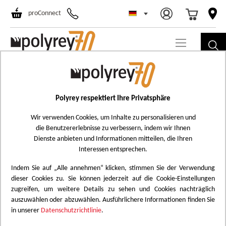
Select Store
Ski
proConnect
to
Co
Skip
CH0D
to
Chevron Rose
the
Polyrey respektiert Ihre Privatsphäre
Add
end
to
Wir verwenden Cookies, um Inhalte zu personalisieren und
of
die Benutzererlebnisse zu verbessern, indem wir Ihnen
Wish
the
Dienste anbieten und Informationen mitteilen, die Ihren
List
images
Interessen entsprechen.
gallery
Indem Sie auf „Alle annehmen“ klicken, stimmen Sie der Verwendung
dieser Cookies zu. Sie können jederzeit auf die Cookie-Einstellungen
zugreifen, um weitere Details zu sehen und Cookies nachträglich
auszuwählen oder abzuwählen. Ausführlichere Informationen finden Sie
in unserer
Datenschutzrichtlinie
.